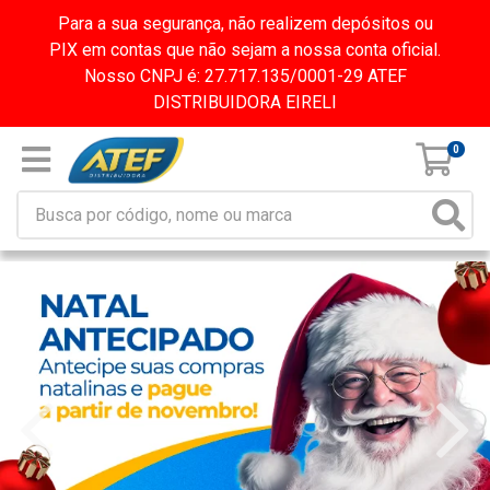
Para a sua segurança, não realizem depósitos ou
PIX em contas que não sejam a nossa conta oficial.
Nosso CNPJ é: 27.717.135/0001-29 ATEF
DISTRIBUIDORA EIRELI
0