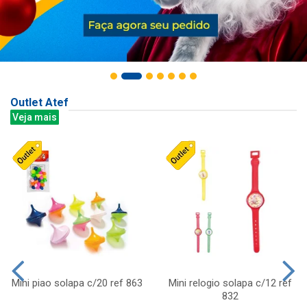
Outlet Atef
Veja mais
Mini piao solapa c/20 ref 863
Mini relogio solapa c/12 ref
832