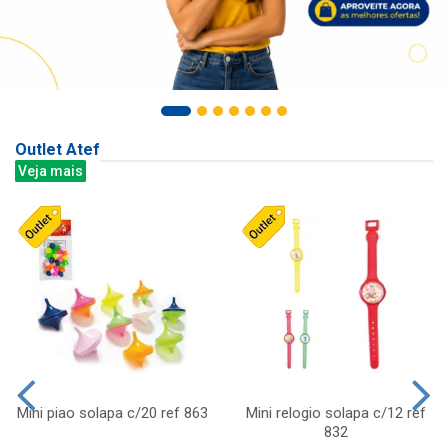
Outlet Atef
Veja mais
Mini piao solapa c/20 ref 863
Mini relogio solapa c/12 ref
832