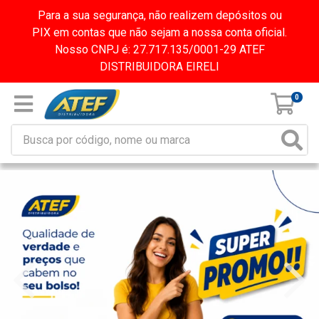
Para a sua segurança, não realizem depósitos ou
PIX em contas que não sejam a nossa conta oficial.
Nosso CNPJ é: 27.717.135/0001-29 ATEF
DISTRIBUIDORA EIRELI
0