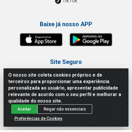
TikTok
Baixe já nosso APP
Site Seguro
O nosso site coleta cookies próprios e de
terceiros para proporcionar uma experiência
personalizada ao usuário, apresentar publicidade
relevante de acordo com o seu perfil e melhorar a
Loja / Showroom
qualidade do nosso site.
Aceitar
Negar não essenciais
Tel.: (11) 3227-0546
Av Vautier, 587/597 - Pari - São Paulo/SP
Preferências de Cookies