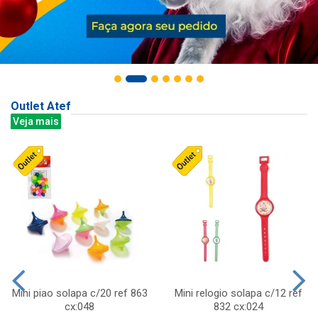
Outlet Atef
Veja mais
Mini piao solapa c/20 ref 863
Mini relogio solapa c/12 ref
cx:048
832 cx:024