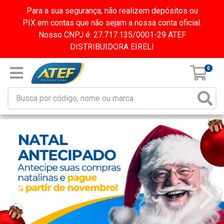
Para a sua segurança, não realizem depósitos ou
PIX em contas que não sejam a nossa conta oficial.
Nosso CNPJ é: 27.717.135/0001-29 ATEF
DISTRIBUIDORA EIRELI
0