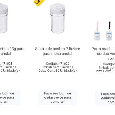
crilico 13g para
Saleiro de acrilico 7,5x4cm
Porta cracha
cristal
para mesa cristal
cordao ver
sort
: 471628
Código: 471629
Código:
m: Unidade
Embalagem: Unidade
Embalagem
36 Unidade(s)
Caixa Com: 36 Unidade(s)
Caixa Com: 3
 login ou
Faça seu login ou
Faça seu
e-se para
cadastre-se para
cadastre
prar.
comprar.
comp