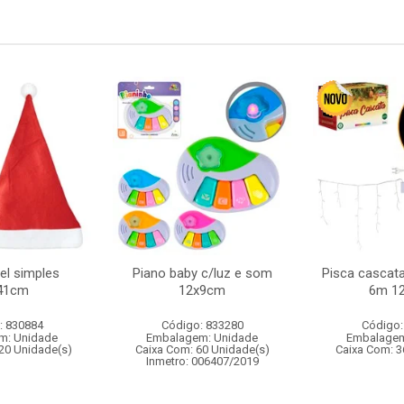
el simples
Piano baby c/luz e som
Pisca cascata
41cm
12x9cm
6m 12
: 830884
Código: 833280
Código:
m: Unidade
Embalagem: Unidade
Embalagem
20 Unidade(s)
Caixa Com: 60 Unidade(s)
Caixa Com: 3
Inmetro: 006407/2019