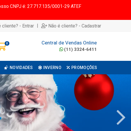
 Nosso CNPJ é: 27.717.135/0001-29 ATEF
|
 cliente? - Entrar
Não é cliente? - Cadastrar
Central de Vendas Online
0
(11) 3324-6411
NOVIDADES
INVERNO
PROMOÇÕES