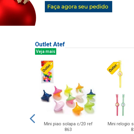
Outlet Atef
Veja mais
last c/div
Mini piao solapa c/20 ref
Mini relogio 
m ursinhos sor
863
8