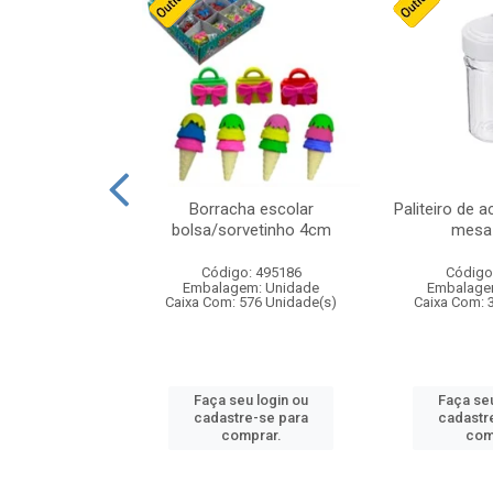
cores sortidas
Borracha escolar
Paliteiro de a
ref 130s
bolsa/sorvetinho 4cm
mesa 
: 826147
Código: 495186
Código
m: Unidade
Embalagem: Unidade
Embalage
160 Unidade(s)
Caixa Com: 576 Unidade(s)
Caixa Com: 
u login ou
Faça seu login ou
Faça seu
e-se para
cadastre-se para
cadastr
prar.
comprar.
com