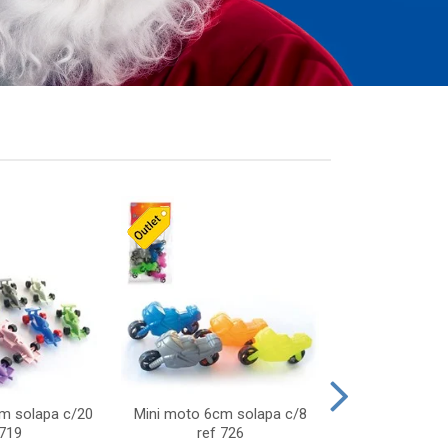
cm solapa c/20
Mini moto 6cm solapa c/8
Giro helice so
 719
ref 726
75