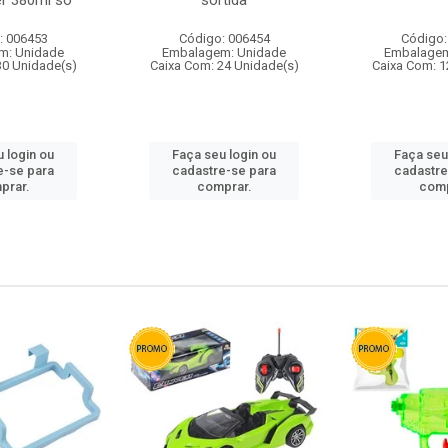
r 380ml so
sortida
: 006453
Código: 006454
Código:
m: Unidade
Embalagem: Unidade
Embalagem
30 Unidade(s)
Caixa Com: 24 Unidade(s)
Caixa Com: 1
 login ou
Faça seu login ou
Faça seu
e-se para
cadastre-se para
cadastre
prar.
comprar.
comp