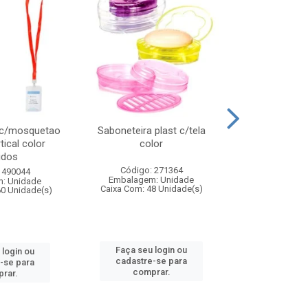
 c/mosquetao
Saboneteira plast c/tela
Prato plas
tical color
color
colo
idos
Código: 271364
Código:
 490044
Embalagem: Unidade
Embalagem
: Unidade
Caixa Com: 48 Unidade(s)
Caixa Com: 4
60 Unidade(s)
Faça seu login ou
Faça seu 
 login ou
cadastre-se para
cadastre
-se para
comprar.
comp
rar.