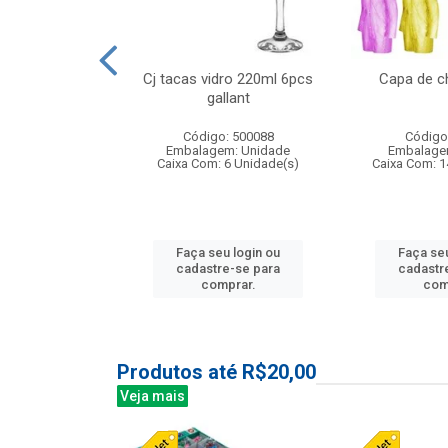
o raso 25,5cm
Cj tacas vidro 220ml 6pcs
Capa de c
e petala
gallant
: 503787
Código: 500088
Código
m: Unidade
Embalagem: Unidade
Embalage
24 Unidade(s)
Caixa Com: 6 Unidade(s)
Caixa Com: 1
u login ou
Faça seu login ou
Faça seu
e-se para
cadastre-se para
cadastr
prar.
comprar.
com
Produtos até R$20,00
Veja mais