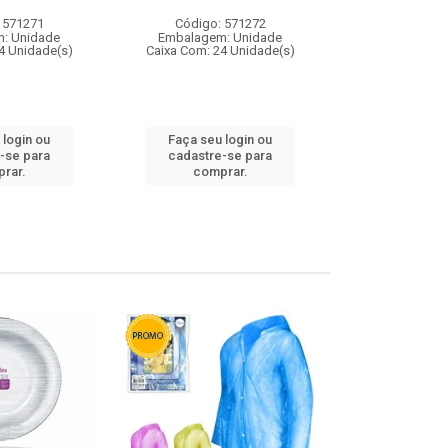
 571271
Código: 571272
Código:
: Unidade
Embalagem: Unidade
Embalagem
4 Unidade(s)
Caixa Com: 24 Unidade(s)
Caixa Com: 4
 login ou
Faça seu login ou
Faça seu 
-se para
cadastre-se para
cadastre
rar.
comprar.
comp