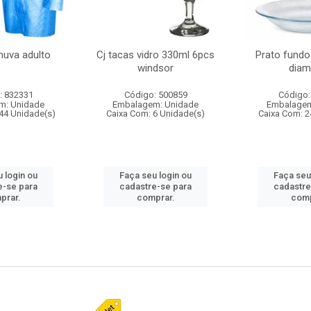
huva adulto
Cj tacas vidro 330ml 6pcs
Prato fundo
windsor
diam
: 832331
Código: 500859
Código:
m: Unidade
Embalagem: Unidade
Embalagem
44 Unidade(s)
Caixa Com: 6 Unidade(s)
Caixa Com: 2
 login ou
Faça seu login ou
Faça seu
e-se para
cadastre-se para
cadastre
prar.
comprar.
comp