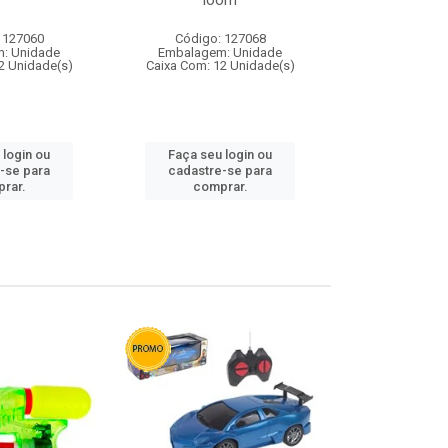
loom
 127060
Código: 127068
Código:
: Unidade
Embalagem: Unidade
Embalagem
2 Unidade(s)
Caixa Com: 12 Unidade(s)
Caixa Com: 1
 login ou
Faça seu login ou
Faça seu 
-se para
cadastre-se para
cadastre
rar.
comprar.
comp