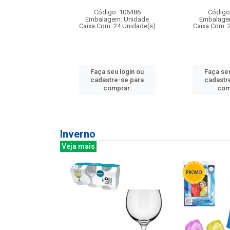
: 275814
Código: 106486
Código
m: Unidade
Embalagem: Unidade
Embalage
240 Unidade(s)
Caixa Com: 24 Unidade(s)
Caixa Com: 
u login ou
Faça seu login ou
Faça seu
e-se para
cadastre-se para
cadastr
prar.
comprar.
com
Inverno
Veja mais