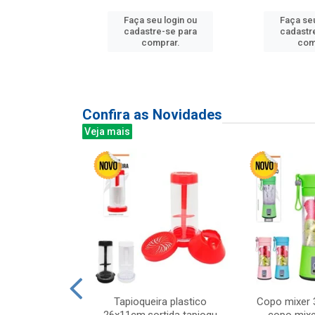
Faça seu login ou
Faça seu
u login ou
cadastre-se para
cadastr
e-se para
comprar.
com
prar.
Confira as Novidades
Veja mais
mesa cer 18cm
Tapioqueira plastico
Copo mixer 