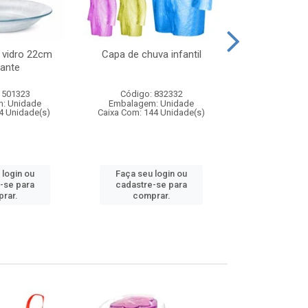
 vidro 22cm
Capa de chuva infantil
Jg prato fun
ante
diam
 501323
Código: 832332
Código:
: Unidade
Embalagem: Unidade
Embalagem
4 Unidade(s)
Caixa Com: 144 Unidade(s)
Caixa Com: 6
 login ou
Faça seu login ou
Faça seu 
-se para
cadastre-se para
cadastre
rar.
comprar.
comp