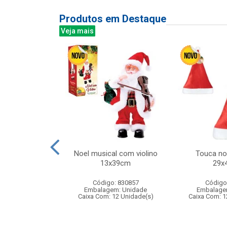
Produtos em Destaque
Veja mais
tinho a corda
Noel musical com violino
Touca no
13x39cm
29x
: 841408
Código: 830857
Código
m: Unidade
Embalagem: Unidade
Embalage
240 Unidade(s)
Caixa Com: 12 Unidade(s)
Caixa Com: 1
007317/2019