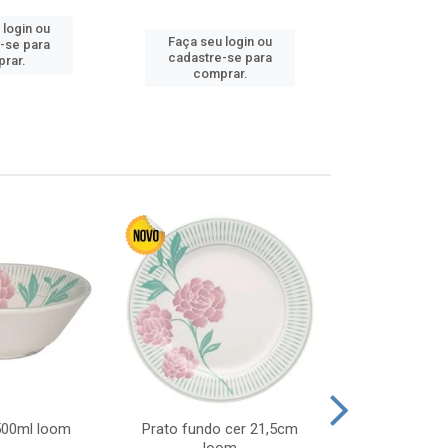
 login ou
Faça seu login ou
Faça seu 
-se para
cadastre-se para
cadastre
rar.
comprar.
comp
 500ml loom
Prato fundo cer 21,5cm
Prato raso c