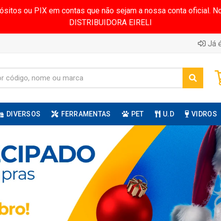
pósitos ou PIX em contas que não sejam a nossa conta oficial.
DISTRIBUIDORA EIRELI
Já é
DIVERSOS
FERRAMENTAS
PET
U.D
VIDROS