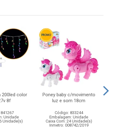
 200led color
Poney baby c/movimento
Magic ball c
7v 8f
luz e som 18cm
15
 841267
Código: 833244
Código:
: Unidade
Embalagem: Unidade
Embalagem
6 Unidade(s)
Caixa Com: 24 Unidade(s)
Caixa Com: 2
Inmetro: 008742/2019
Inmetro: ABCP-B