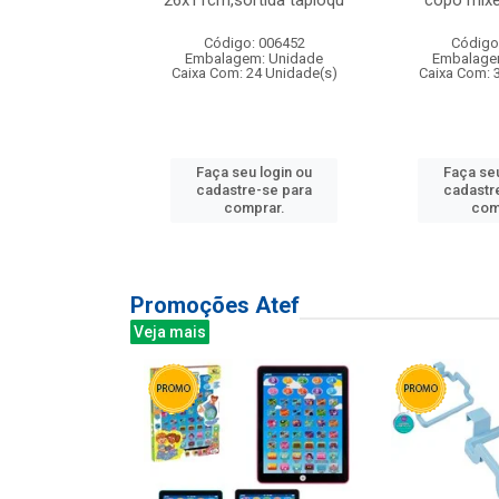
irios
26x11cm,sortida tapioqu
copo mixe
: 135177
Código: 006452
Código
m: Unidade
Embalagem: Unidade
Embalage
12 Unidade(s)
Caixa Com: 24 Unidade(s)
Caixa Com: 
u login ou
Faça seu login ou
Faça seu
e-se para
cadastre-se para
cadastr
prar.
comprar.
com
Promoções Atef
Veja mais