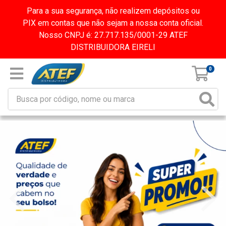
Para a sua segurança, não realizem depósitos ou
PIX em contas que não sejam a nossa conta oficial.
Nosso CNPJ é: 27.717.135/0001-29 ATEF
DISTRIBUIDORA EIRELI
0