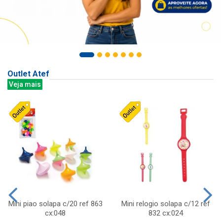
Outlet Atef
Veja mais
Mini piao solapa c/20 ref 863
Mini relogio solapa c/12 ref
cx:048
832 cx:024