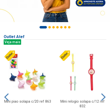
Outlet Atef
Veja mais
Mini piao solapa c/20 ref 863
Mini relogio solapa c/12 ref
832