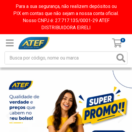
Para a sua segurança, não realizem depósitos ou
PIX em contas que não sejam a nossa conta oficial.
Nosso CNPJ é: 27.717.135/0001-29 ATEF
DISTRIBUIDORA EIRELI
0