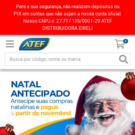
Para a sua segurança, não realizem depósitos ou
PIX em contas que não sejam a nossa conta oficial.
Nosso CNPJ é: 27.717.135/0001-29 ATEF
DISTRIBUIDORA EIRELI
0