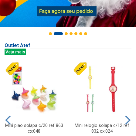
Outlet Atef
Veja mais
Mini piao solapa c/20 ref 863
Mini relogio solapa c/12 ref
cx:048
832 cx:024