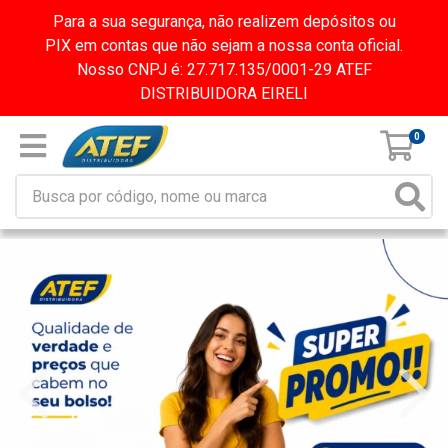
Para a sua segurança, não realizem depósitos ou
PIX em contas que não sejam a nossa conta oficial.
Nosso CNPJ é: 27.717.135/0001-29 ATEF
DISTRIBUIDORA EIRELI
0