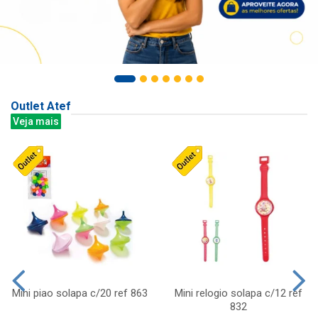
Outlet Atef
Veja mais
Mini piao solapa c/20 ref 863
Mini relogio solapa c/12 ref
832