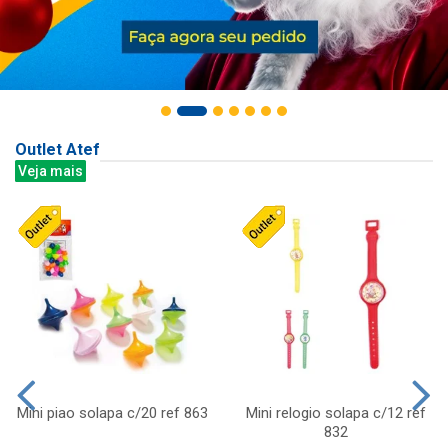
Outlet Atef
Veja mais
Mini piao solapa c/20 ref 863
Mini relogio solapa c/12 ref
832