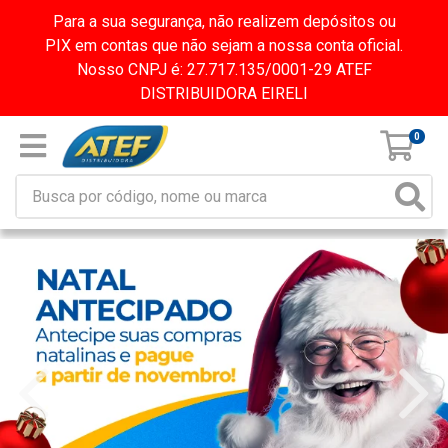
Para a sua segurança, não realizem depósitos ou
PIX em contas que não sejam a nossa conta oficial.
Nosso CNPJ é: 27.717.135/0001-29 ATEF
DISTRIBUIDORA EIRELI
0