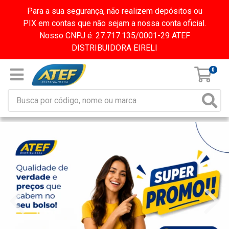
Para a sua segurança, não realizem depósitos ou
PIX em contas que não sejam a nossa conta oficial.
Nosso CNPJ é: 27.717.135/0001-29 ATEF
DISTRIBUIDORA EIRELI
0