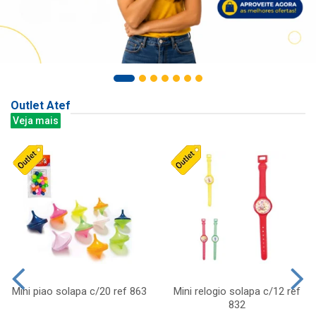
Outlet Atef
Veja mais
Mini piao solapa c/20 ref 863
Mini relogio solapa c/12 ref
832