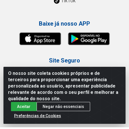
TikTok
Baixe já nosso APP
Site Seguro
O nosso site coleta cookies próprios e de
terceiros para proporcionar uma experiência
personalizada ao usuário, apresentar publicidade
relevante de acordo com o seu perfil e melhorar a
Loja / Showroom
qualidade do nosso site.
Aceitar
Negar não essenciais
Tel.: (11) 3227-0546
Av Vautier, 587/597 - Pari - São Paulo/SP
Preferências de Cookies