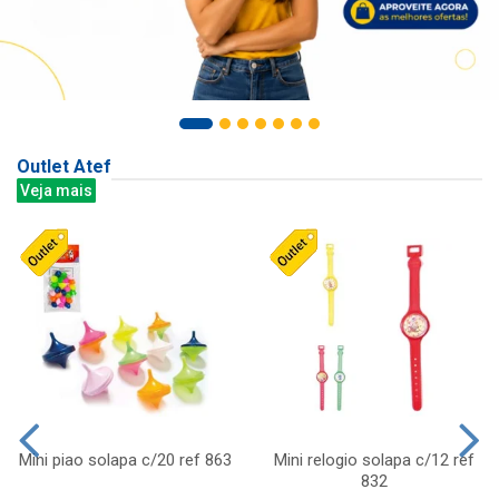
Outlet Atef
Veja mais
Mini piao solapa c/20 ref 863
Mini relogio solapa c/12 ref
832