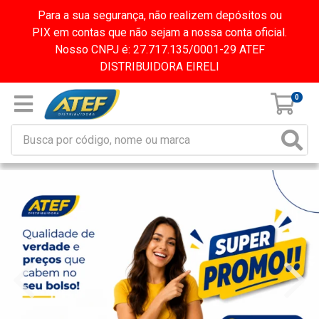
Para a sua segurança, não realizem depósitos ou
PIX em contas que não sejam a nossa conta oficial.
Nosso CNPJ é: 27.717.135/0001-29 ATEF
DISTRIBUIDORA EIRELI
0