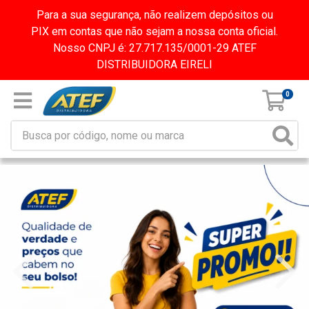
Para a sua segurança, não realizem depósitos ou
PIX em contas que não sejam a nossa conta oficial.
Nosso CNPJ é: 27.717.135/0001-29 ATEF
DISTRIBUIDORA EIRELI
0