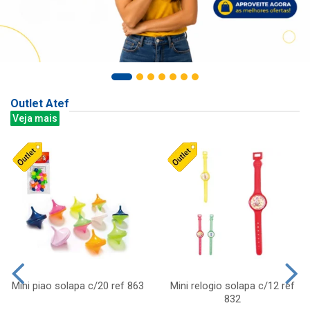
Outlet Atef
Veja mais
Mini piao solapa c/20 ref 863
Mini relogio solapa c/12 ref
832