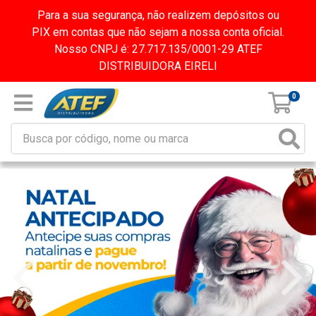
Para a sua segurança, não realizem depósitos ou
PIX em contas que não sejam a nossa conta oficial.
Nosso CNPJ é: 27.717.135/0001-29 ATEF
DISTRIBUIDORA EIRELI
0