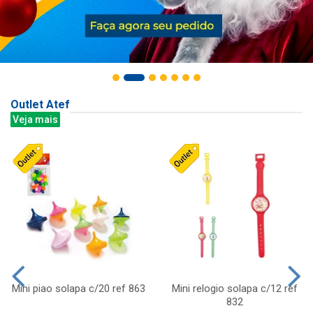
Outlet Atef
Veja mais
Mini piao solapa c/20 ref 863
Mini relogio solapa c/12 ref
832