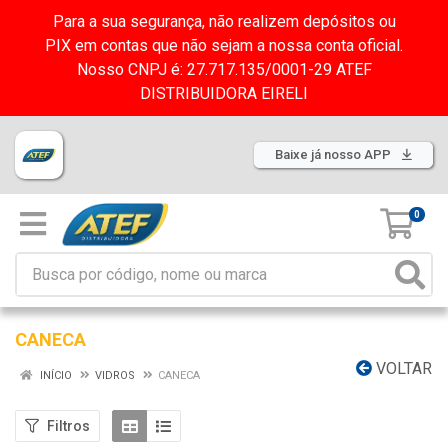
Para a sua segurança, não realizem depósitos ou
PIX em contas que não sejam a nossa conta oficial.
Nosso CNPJ é: 27.717.135/0001-29 ATEF
DISTRIBUIDORA EIRELI
Baixe já nosso APP
0
CANECA
VOLTAR
INÍCIO
VIDROS
CANECA
Filtros