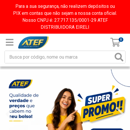
Para a sua segurança, não realizem depósitos ou
PIX em contas que não sejam a nossa conta oficial.
Nosso CNPJ é: 27.717.135/0001-29 ATEF
DISTRIBUIDORA EIRELI
0