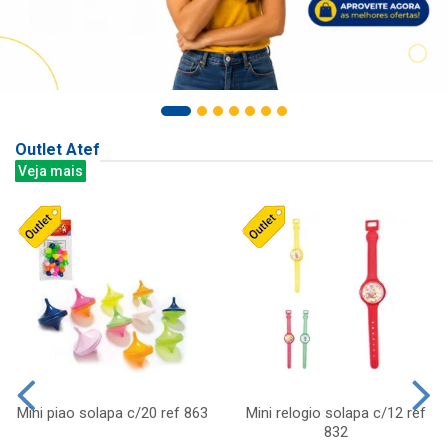
Outlet Atef
Veja mais
Mini piao solapa c/20 ref 863
Mini relogio solapa c/12 ref
832