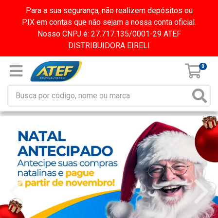
Para a sua segurança, não realizem depósitos ou
PIX em contas que não sejam a nossa conta oficial.
Nosso CNPJ é: 27.717.135/0001-29 ATEF
DISTRIBUIDORA EIRELI
0