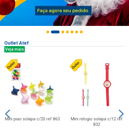
Outlet Atef
Veja mais
Mini piao solapa c/20 ref 863
Mini relogio solapa c/12 ref
832