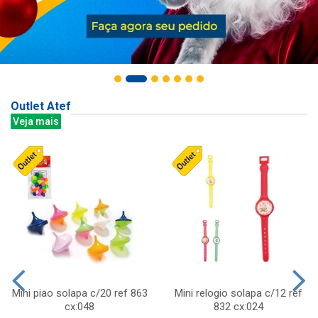
Outlet Atef
Veja mais
Mini piao solapa c/20 ref 863
Mini relogio solapa c/12 ref
cx:048
832 cx:024