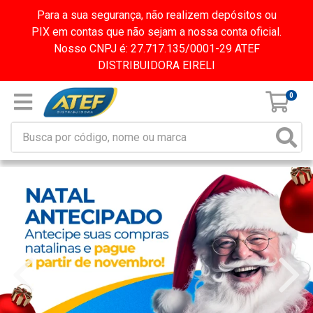
Para a sua segurança, não realizem depósitos ou
PIX em contas que não sejam a nossa conta oficial.
Nosso CNPJ é: 27.717.135/0001-29 ATEF
DISTRIBUIDORA EIRELI
0