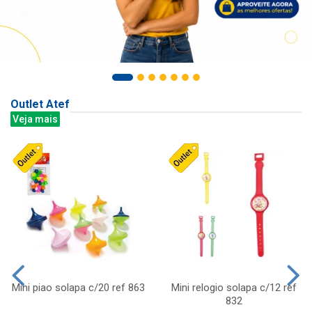
Outlet Atef
Veja mais
Mini piao solapa c/20 ref 863
Mini relogio solapa c/12 ref
832