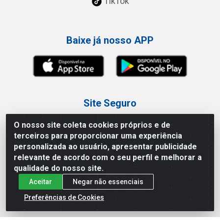
TikTok
Baixe já nosso APP
Site Seguro
O nosso site coleta cookies próprios e de
terceiros para proporcionar uma experiência
personalizada ao usuário, apresentar publicidade
relevante de acordo com o seu perfil e melhorar a
Loja / Showroom
qualidade do nosso site.
Aceitar
Negar não essenciais
Tel.: (11) 3227-0546
Av Vautier, 587/597 - Pari - São Paulo/SP
Preferências de Cookies