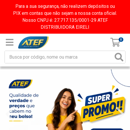
Para a sua segurança, não realizem depósitos ou
PIX em contas que não sejam a nossa conta oficial.
Nosso CNPJ é: 27.717.135/0001-29 ATEF
DISTRIBUIDORA EIRELI
0