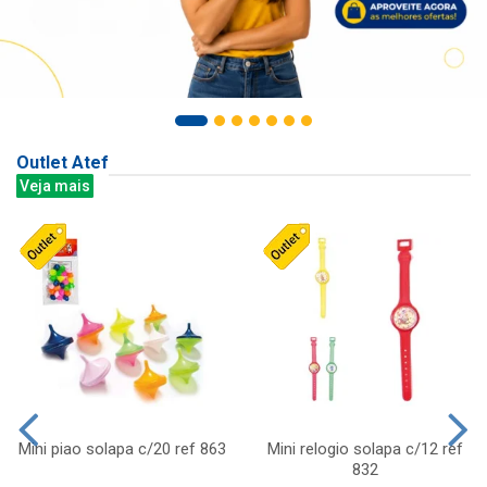
Outlet Atef
Veja mais
Mini piao solapa c/20 ref 863
Mini relogio solapa c/12 ref
832