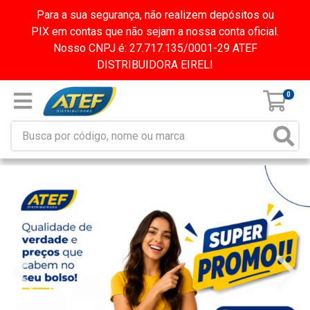
Para a sua segurança, não realizem depósitos ou
PIX em contas que não sejam a nossa conta oficial.
Nosso CNPJ é: 27.717.135/0001-29 ATEF
DISTRIBUIDORA EIRELI
0