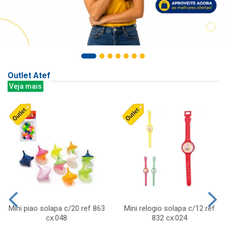
Outlet Atef
Veja mais
Mini piao solapa c/20 ref 863
Mini relogio solapa c/12 ref
cx:048
832 cx:024