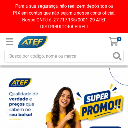
Para a sua segurança, não realizem depósitos ou
PIX em contas que não sejam a nossa conta oficial.
Nosso CNPJ é: 27.717.135/0001-29 ATEF
DISTRIBUIDORA EIRELI
0