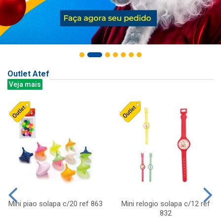
Outlet Atef
Veja mais
Mini piao solapa c/20 ref 863
Mini relogio solapa c/12 ref
832