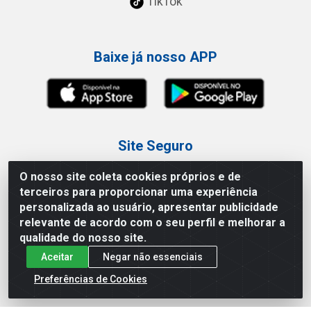
TikTok
Baixe já nosso APP
Site Seguro
O nosso site coleta cookies próprios e de
terceiros para proporcionar uma experiência
personalizada ao usuário, apresentar publicidade
relevante de acordo com o seu perfil e melhorar a
Loja / Showroom
qualidade do nosso site.
Aceitar
Negar não essenciais
Tel.: (11) 3227-0546
Av Vautier, 587/597 - Pari - São Paulo/SP
Preferências de Cookies