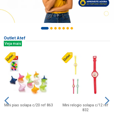
Outlet Atef
Veja mais
Mini piao solapa c/20 ref 863
Mini relogio solapa c/12 ref
832