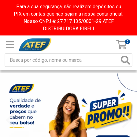
Para a sua segurança, não realizem depósitos ou
PIX em contas que não sejam a nossa conta oficial.
Nosso CNPJ é: 27.717.135/0001-29 ATEF
DISTRIBUIDORA EIRELI
0