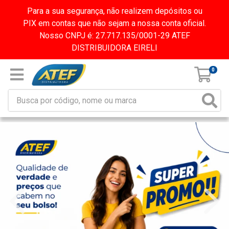
Para a sua segurança, não realizem depósitos ou
PIX em contas que não sejam a nossa conta oficial.
Nosso CNPJ é: 27.717.135/0001-29 ATEF
DISTRIBUIDORA EIRELI
0