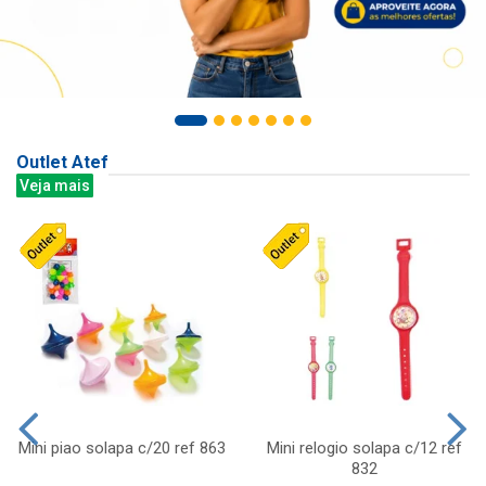
Outlet Atef
Veja mais
Mini piao solapa c/20 ref 863
Mini relogio solapa c/12 ref
832