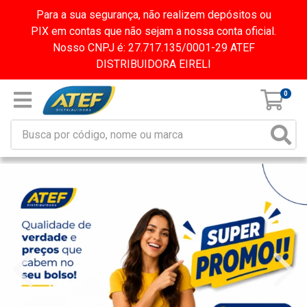
Para a sua segurança, não realizem depósitos ou
PIX em contas que não sejam a nossa conta oficial.
Nosso CNPJ é: 27.717.135/0001-29 ATEF
DISTRIBUIDORA EIRELI
0