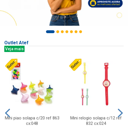
Outlet Atef
Veja mais
Mini piao solapa c/20 ref 863
Mini relogio solapa c/12 ref
cx:048
832 cx:024