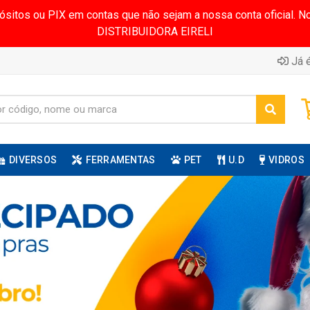
pósitos ou PIX em contas que não sejam a nossa conta oficial.
DISTRIBUIDORA EIRELI
Já é
DIVERSOS
FERRAMENTAS
PET
U.D
VIDROS