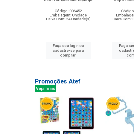
: 135177
Código: 006452
Código
m: Unidade
Embalagem: Unidade
Embalage
12 Unidade(s)
Caixa Com: 24 Unidade(s)
Caixa Com: 
u login ou
Faça seu login ou
Faça seu
e-se para
cadastre-se para
cadastr
prar.
comprar.
com
Promoções Atef
Veja mais