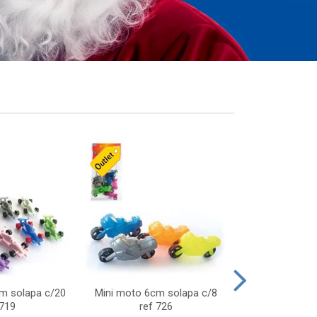
cm solapa c/20
Mini moto 6cm solapa c/8
Giro helice so
 719
ref 726
75