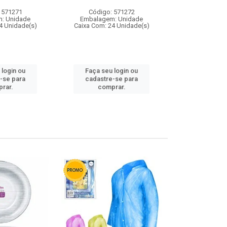
 571271
Código: 571272
Código:
: Unidade
Embalagem: Unidade
Embalagem
4 Unidade(s)
Caixa Com: 24 Unidade(s)
Caixa Com: 4
 login ou
Faça seu login ou
Faça seu 
-se para
cadastre-se para
cadastre
rar.
comprar.
comp