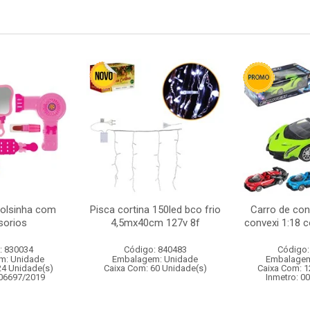
bolsinha com
Pisca cortina 150led bco frio
Carro de con
sorios
4,5mx40cm 127v 8f
convexi 1:18 
: 830034
Código: 840483
Código:
m: Unidade
Embalagem: Unidade
Embalagem
24 Unidade(s)
Caixa Com: 60 Unidade(s)
Caixa Com: 1
006697/2019
Inmetro: 0