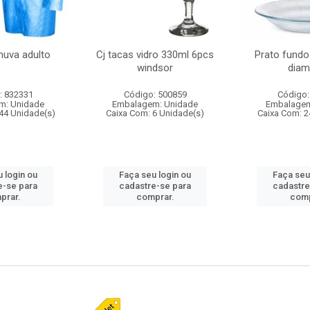
huva adulto
Cj tacas vidro 330ml 6pcs
Prato fundo
windsor
diam
: 832331
Código: 500859
Código:
m: Unidade
Embalagem: Unidade
Embalagem
44 Unidade(s)
Caixa Com: 6 Unidade(s)
Caixa Com: 2
 login ou
Faça seu login ou
Faça seu
e-se para
cadastre-se para
cadastre
prar.
comprar.
comp