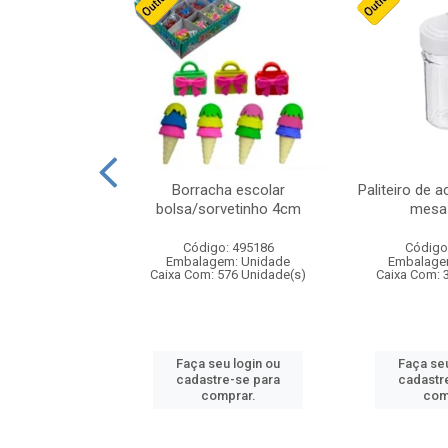
stico n.4 12cm
Borracha escolar
Paliteiro de a
bolsa/sorvetinho 4cm
mesa 
: 940550
Código: 495186
Código
m: Unidade
Embalagem: Unidade
Embalage
24 Unidade(s)
Caixa Com: 576 Unidade(s)
Caixa Com: 
u login ou
Faça seu login ou
Faça seu
e-se para
cadastre-se para
cadastr
prar.
comprar.
com