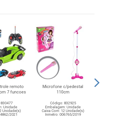
trole remoto
Microfone c/pedestal
Tablet intera
com 7 funcoes
110cm
24x1
 830477
Código: 832925
Código:
: Unidade
Embalagem: Unidade
Embalagem
2 Unidade(s)
Caixa Com: 12 Unidade(s)
Caixa Com: 3
04862/2021
Inmetro: 006765/2019
Inmetro: 0