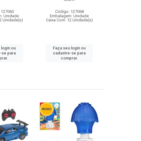
 127060
Código: 127068
Código:
: Unidade
Embalagem: Unidade
Embalagem
2 Unidade(s)
Caixa Com: 12 Unidade(s)
Caixa Com: 1
 login ou
Faça seu login ou
Faça seu 
-se para
cadastre-se para
cadastre
rar.
comprar.
comp