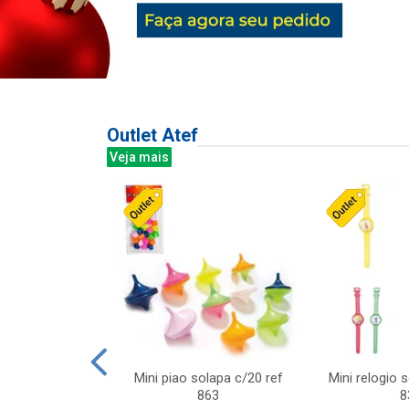
Outlet Atef
Veja mais
last c/div
Mini piao solapa c/20 ref
Mini relogio 
m ursinhos sor
863
8