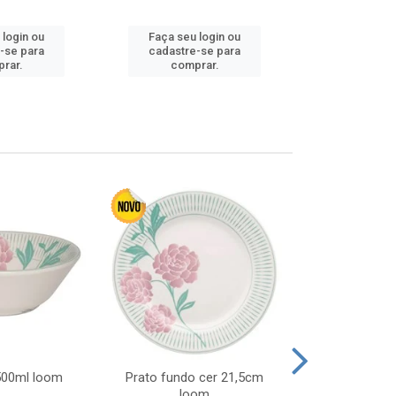
 login ou
Faça seu login ou
Faça seu 
-se para
cadastre-se para
cadastre
rar.
comprar.
comp
 500ml loom
Prato fundo cer 21,5cm
Prato raso c
loom