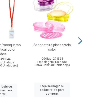
 c/mosquetao
Saboneteira plast c/tela
Prato plas
tical color
color
colo
idos
Código: 271364
Código:
 490044
Embalagem: Unidade
Embalagem
: Unidade
Caixa Com: 48 Unidade(s)
Caixa Com: 4
60 Unidade(s)
Faça seu login ou
Faça seu 
 login ou
cadastre-se para
cadastre
-se para
comprar.
comp
rar.