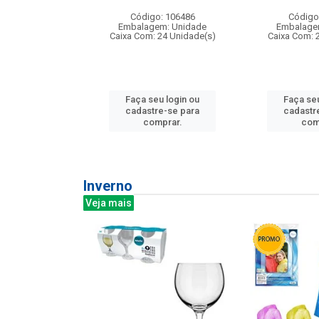
: 275814
Código: 106486
Código
m: Unidade
Embalagem: Unidade
Embalage
240 Unidade(s)
Caixa Com: 24 Unidade(s)
Caixa Com: 
u login ou
Faça seu login ou
Faça seu
e-se para
cadastre-se para
cadastr
prar.
comprar.
com
Inverno
Veja mais