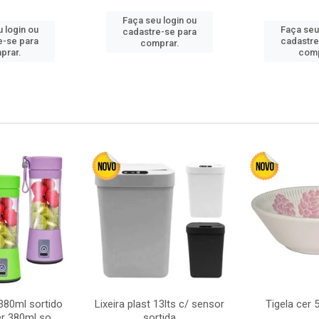
Faça seu login ou
 login ou
Faça seu
cadastre-se para
e-se para
cadastre
comprar.
prar.
comp
380ml sortido
Lixeira plast 13lts c/ sensor
Tigela cer
r 380ml so
sortida