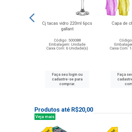
o raso 25,5cm
Cj tacas vidro 220ml 6pcs
Capa de c
e petala
gallant
: 503787
Código: 500088
Código
m: Unidade
Embalagem: Unidade
Embalage
24 Unidade(s)
Caixa Com: 6 Unidade(s)
Caixa Com: 1
u login ou
Faça seu login ou
Faça seu
e-se para
cadastre-se para
cadastr
prar.
comprar.
com
Produtos até R$20,00
Veja mais