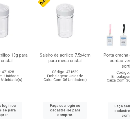
crilico 13g para
Saleiro de acrilico 7,5x4cm
Porta cracha
cristal
para mesa cristal
cordao ver
sort
: 471628
Código: 471629
Código:
m: Unidade
Embalagem: Unidade
Embalagem
36 Unidade(s)
Caixa Com: 36 Unidade(s)
Caixa Com: 3
 login ou
Faça seu login ou
Faça seu
e-se para
cadastre-se para
cadastre
prar.
comprar.
comp