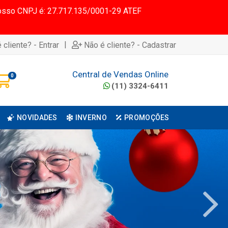
 Nosso CNPJ é: 27.717.135/0001-29 ATEF
|
 cliente? - Entrar
Não é cliente? - Cadastrar
Central de Vendas Online
0
(11) 3324-6411
NOVIDADES
INVERNO
PROMOÇÕES