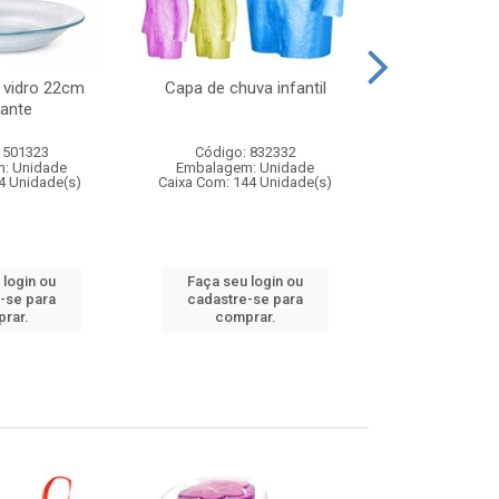
 vidro 22cm
Capa de chuva infantil
Jg prato fun
ante
diam
 501323
Código: 832332
Código:
: Unidade
Embalagem: Unidade
Embalagem
4 Unidade(s)
Caixa Com: 144 Unidade(s)
Caixa Com: 6
 login ou
Faça seu login ou
Faça seu 
-se para
cadastre-se para
cadastre
rar.
comprar.
comp