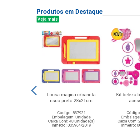
Produtos em Destaque
Veja mais
 aa c/60 unid
Lousa magica c/caneta
Kit beleza 
ref r6p4s
risco preto 28x21cm
aces
: 521135
Código: 837921
Código
m: Unidade
Embalagem: Unidade
Embalage
20 Unidade(s)
Caixa Com: 48 Unidade(s)
Caixa Com: 
Inmetro: 005964/2019
Inmetro: 