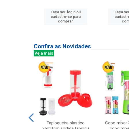
u login ou
Faça seu login ou
Faça seu
e-se para
cadastre-se para
cadastr
prar.
comprar.
com
Confira as Novidades
Veja mais
mesa cer 18cm
Tapioqueira plastico
Copo mixer 
irios
26x11cm,sortida tapioqu
copo mixe