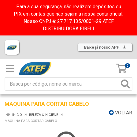
Para a sua segurança, não realizem depósitos ou
PIX em contas que não sejam a nossa conta oficial.
Nosso CNPJ é: 27.717.135/0001-29 ATEF
DISTRIBUIDORA EIRELI
Baixe já nosso APP
0
MAQUINA PARA CORTAR CABELO
VOLTAR
INÍCIO
BELEZA & HIGIENE
MAQUINA PARA CORTAR CABELO