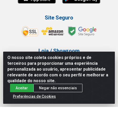
Site Seguro
Loja / Showroom
O nosso site coleta cookies próprios e de
Tel.: (11) 3227-0546
terceiros para proporcionar uma experiência
Av Vautier, 587/597 - Pari - São Paulo/SP
personalizada ao usuário, apresentar publicidade
relevante de acordo com o seu perfil e melhorar a
qualidade do nosso site.
Aceitar
Negar não essenciais
Atef Distribuidora LTDA - Av. Vautier, 585/597 - Pari - São
Paulo/SP - CEP 03.032-000 - CNPJ 27.717.135/0001-29
Preferências de Cookies