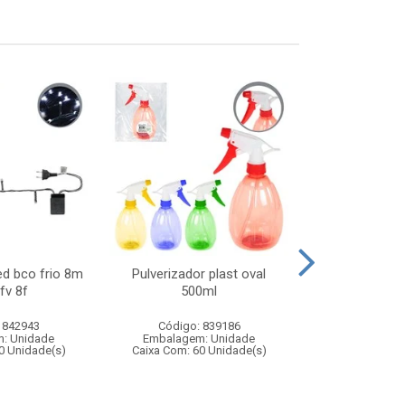
ed bco frio 8m
Pulverizador plast oval
Carro de polici
fv 8f
500ml
com controle
funco
 842943
Código: 839186
Código:
: Unidade
Embalagem: Unidade
Embalagem
0 Unidade(s)
Caixa Com: 60 Unidade(s)
Caixa Com: 2
Inmetro: 12444