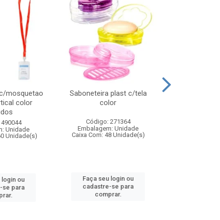
 c/mosquetao
Saboneteira plast c/tela
Prato plas
tical color
color
colo
idos
Código: 271364
Código:
 490044
Embalagem: Unidade
Embalagem
: Unidade
Caixa Com: 48 Unidade(s)
Caixa Com: 4
60 Unidade(s)
Faça seu login ou
Faça seu 
 login ou
cadastre-se para
cadastre
-se para
comprar.
comp
rar.