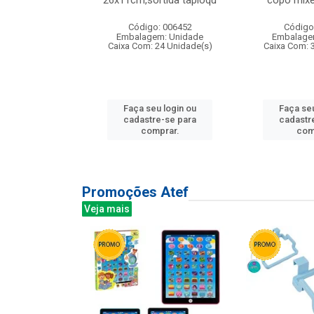
irios
26x11cm,sortida tapioqu
copo mixe
: 135177
Código: 006452
Código
m: Unidade
Embalagem: Unidade
Embalage
12 Unidade(s)
Caixa Com: 24 Unidade(s)
Caixa Com: 
u login ou
Faça seu login ou
Faça seu
e-se para
cadastre-se para
cadastr
prar.
comprar.
com
Promoções Atef
Veja mais