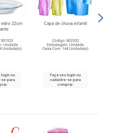
 vidro 22cm
Capa de chuva infantil
Jg prato fun
ante
diam
 501323
Código: 832332
Código:
: Unidade
Embalagem: Unidade
Embalagem
4 Unidade(s)
Caixa Com: 144 Unidade(s)
Caixa Com: 6
 login ou
Faça seu login ou
Faça seu 
-se para
cadastre-se para
cadastre
rar.
comprar.
comp