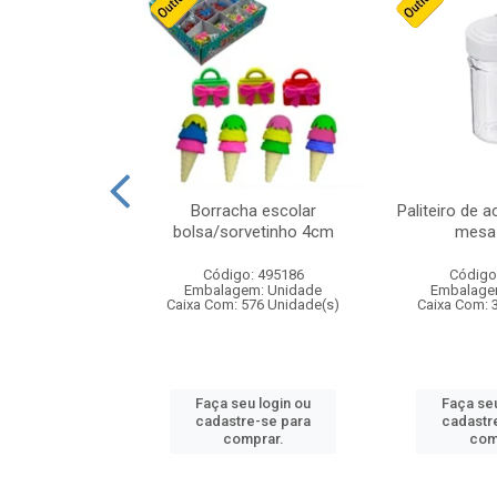
cores sortidas
Borracha escolar
Paliteiro de a
ref 130s
bolsa/sorvetinho 4cm
mesa 
: 826147
Código: 495186
Código
m: Unidade
Embalagem: Unidade
Embalage
160 Unidade(s)
Caixa Com: 576 Unidade(s)
Caixa Com: 
u login ou
Faça seu login ou
Faça seu
e-se para
cadastre-se para
cadastr
prar.
comprar.
com