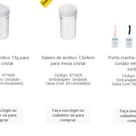
crilico 13g para
Saleiro de acrilico 7,5x4cm
Porta cracha
cristal
para mesa cristal
cordao ver
sort
: 471628
Código: 471629
Código:
m: Unidade
Embalagem: Unidade
Embalagem
36 Unidade(s)
Caixa Com: 36 Unidade(s)
Caixa Com: 3
 login ou
Faça seu login ou
Faça seu
e-se para
cadastre-se para
cadastre
prar.
comprar.
comp