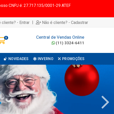
 Nosso CNPJ é: 27.717.135/0001-29 ATEF
|
 cliente? - Entrar
Não é cliente? - Cadastrar
Central de Vendas Online
0
(11) 3324-6411
NOVIDADES
INVERNO
PROMOÇÕES