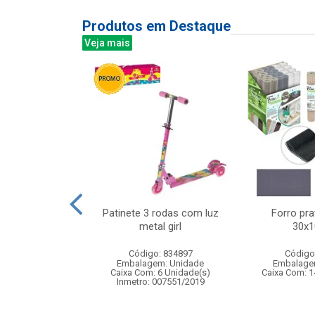
Produtos em Destaque
Veja mais
dinha c/luz e
Patinete 3 rodas com luz
Forro prat
28x17cm
metal girl
30x
: 839696
Código: 834897
Código
m: Unidade
Embalagem: Unidade
Embalage
12 Unidade(s)
Caixa Com: 6 Unidade(s)
Caixa Com: 1
006407/2019
Inmetro: 007551/2019