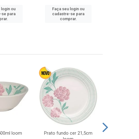
 login ou
Faça seu login ou
Faça seu 
-se para
cadastre-se para
cadastre
rar.
comprar.
comp
 500ml loom
Prato fundo cer 21,5cm
Prato raso c