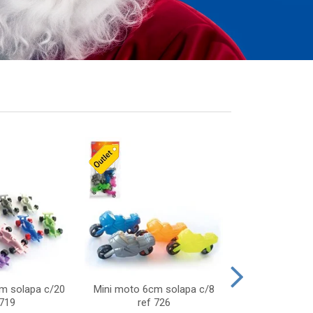
cm solapa c/20
Mini moto 6cm solapa c/8
Giro helice so
 719
ref 726
75