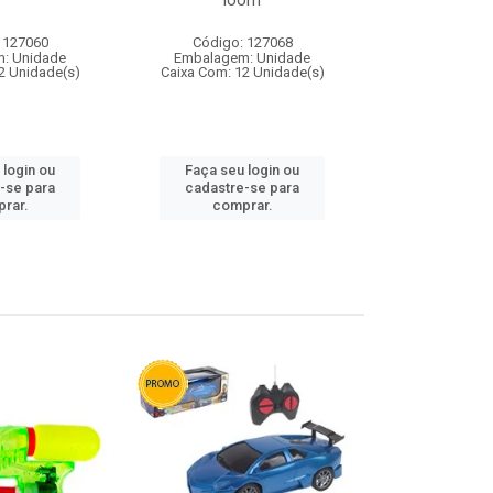
loom
 127060
Código: 127068
Código:
: Unidade
Embalagem: Unidade
Embalagem
2 Unidade(s)
Caixa Com: 12 Unidade(s)
Caixa Com: 1
 login ou
Faça seu login ou
Faça seu 
-se para
cadastre-se para
cadastre
rar.
comprar.
comp