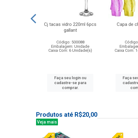
o raso 25,5cm
Cj tacas vidro 220ml 6pcs
Capa de c
e petala
gallant
: 503787
Código: 500088
Código
m: Unidade
Embalagem: Unidade
Embalage
24 Unidade(s)
Caixa Com: 6 Unidade(s)
Caixa Com: 1
u login ou
Faça seu login ou
Faça seu
e-se para
cadastre-se para
cadastr
prar.
comprar.
com
Produtos até R$20,00
Veja mais