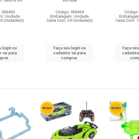
r 380ml so
sortida
: 006453
Código: 006454
Código:
m: Unidade
Embalagem: Unidade
Embalagem
30 Unidade(s)
Caixa Com: 24 Unidade(s)
Caixa Com: 1
 login ou
Faça seu login ou
Faça seu
e-se para
cadastre-se para
cadastre
prar.
comprar.
comp