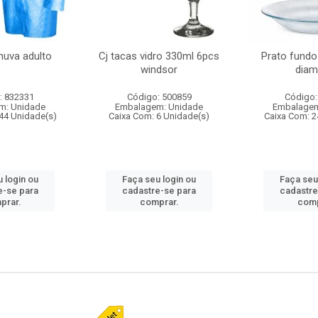
huva adulto
Cj tacas vidro 330ml 6pcs
Prato fundo
windsor
diam
: 832331
Código: 500859
Código:
m: Unidade
Embalagem: Unidade
Embalagem
44 Unidade(s)
Caixa Com: 6 Unidade(s)
Caixa Com: 2
 login ou
Faça seu login ou
Faça seu
e-se para
cadastre-se para
cadastre
prar.
comprar.
comp