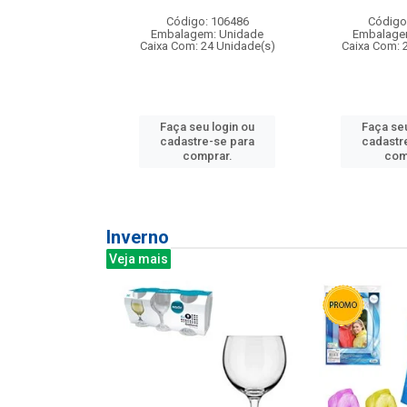
: 275814
Código: 106486
Código
m: Unidade
Embalagem: Unidade
Embalage
240 Unidade(s)
Caixa Com: 24 Unidade(s)
Caixa Com: 
u login ou
Faça seu login ou
Faça seu
e-se para
cadastre-se para
cadastr
prar.
comprar.
com
Inverno
Veja mais