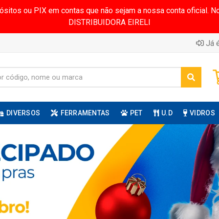
pósitos ou PIX em contas que não sejam a nossa conta oficial.
DISTRIBUIDORA EIRELI
Já é
DIVERSOS
FERRAMENTAS
PET
U.D
VIDROS