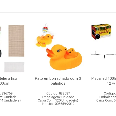
eleira liso
Pato emborrachado com 3
Pisca led 100l
100cm
patinhos
127v 
: 836769
Código: 833587
Código:
m: Unidade
Embalagem: Unidade
Embalagem
44 Unidade(s)
Caixa Com: 120 Unidade(s)
Caixa Com: 5
Inmetro: 006659/2019