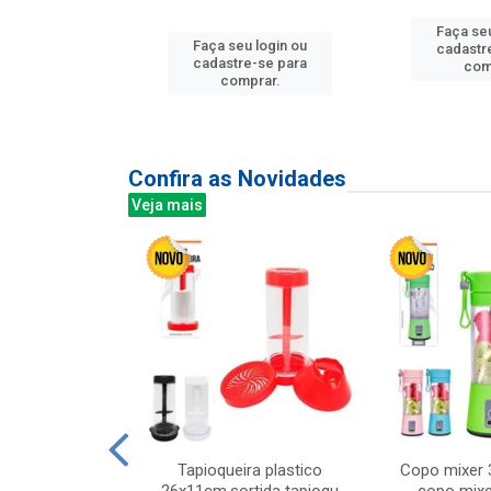
Faça seu
u login ou
Faça seu login ou
cadastr
e-se para
cadastre-se para
com
prar.
comprar.
Confira as Novidades
Veja mais
mesa cer 18cm
Tapioqueira plastico
Copo mixer 