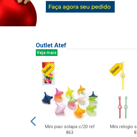
Outlet Atef
Veja mais
last c/div
Mini piao solapa c/20 ref
Mini relogio 
m ursinhos sor
863
8