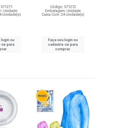
 571271
Código: 571272
Código:
: Unidade
Embalagem: Unidade
Embalagem
4 Unidade(s)
Caixa Com: 24 Unidade(s)
Caixa Com: 4
 login ou
Faça seu login ou
Faça seu 
-se para
cadastre-se para
cadastre
rar.
comprar.
comp