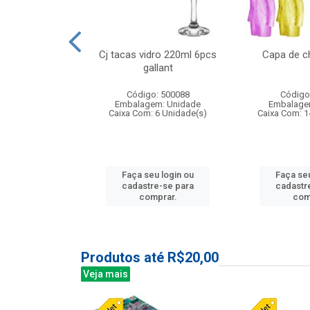
o raso 25,5cm
Cj tacas vidro 220ml 6pcs
Capa de c
e petala
gallant
: 503787
Código: 500088
Código
m: Unidade
Embalagem: Unidade
Embalage
24 Unidade(s)
Caixa Com: 6 Unidade(s)
Caixa Com: 1
u login ou
Faça seu login ou
Faça seu
e-se para
cadastre-se para
cadastr
prar.
comprar.
com
Produtos até R$20,00
Veja mais