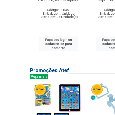
irios
26x11cm,sortida tapioqu
copo mixe
: 135177
Código: 006452
Código
m: Unidade
Embalagem: Unidade
Embalage
12 Unidade(s)
Caixa Com: 24 Unidade(s)
Caixa Com: 
u login ou
Faça seu login ou
Faça seu
e-se para
cadastre-se para
cadastr
prar.
comprar.
com
Promoções Atef
Veja mais