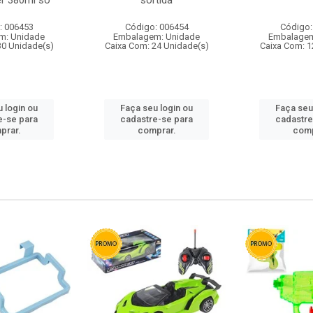
r 380ml so
sortida
: 006453
Código: 006454
Código:
m: Unidade
Embalagem: Unidade
Embalagem
30 Unidade(s)
Caixa Com: 24 Unidade(s)
Caixa Com: 1
 login ou
Faça seu login ou
Faça seu
e-se para
cadastre-se para
cadastre
prar.
comprar.
comp