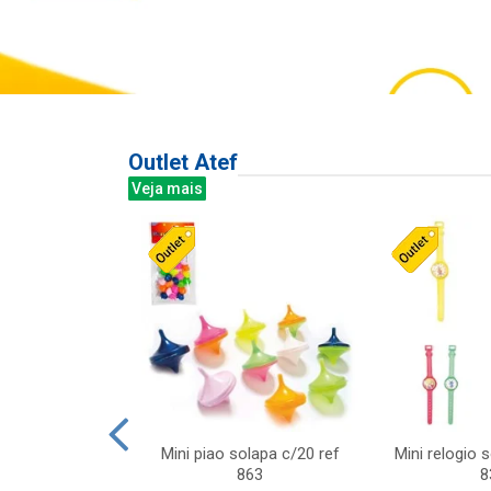
Outlet Atef
Veja mais
last c/div
Mini piao solapa c/20 ref
Mini relogio 
m ursinhos sor
863
8