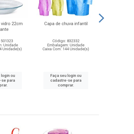
 vidro 22cm
Capa de chuva infantil
Jg prato fun
ante
diam
 501323
Código: 832332
Código:
: Unidade
Embalagem: Unidade
Embalagem
4 Unidade(s)
Caixa Com: 144 Unidade(s)
Caixa Com: 6
 login ou
Faça seu login ou
Faça seu 
-se para
cadastre-se para
cadastre
rar.
comprar.
comp