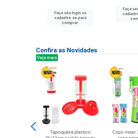
Faça seu
u login ou
Faça seu login ou
cadastr
e-se para
cadastre-se para
com
prar.
comprar.
Confira as Novidades
Veja mais
mesa cer 18cm
Tapioqueira plastico
Copo mixer 