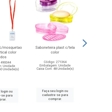
 c/mosquetao
Saboneteira plast c/tela
Prato plas
tical color
color
colo
idos
Código: 271364
Código:
 490044
Embalagem: Unidade
Embalagem
: Unidade
Caixa Com: 48 Unidade(s)
Caixa Com: 4
60 Unidade(s)
Faça seu login ou
Faça seu 
 login ou
cadastre-se para
cadastre
-se para
comprar.
comp
rar.