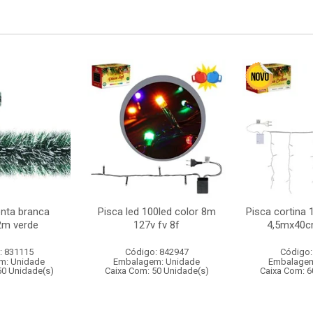
nta branca
Pisca led 100led color 8m
Pisca cortina 
m verde
127v fv 8f
4,5mx40c
: 831115
Código: 842947
Código:
m: Unidade
Embalagem: Unidade
Embalagem
50 Unidade(s)
Caixa Com: 50 Unidade(s)
Caixa Com: 6