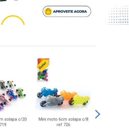
cm solapa c/20
Mini moto 6cm solapa c/8
Giro helice so
 719
ref 726
75