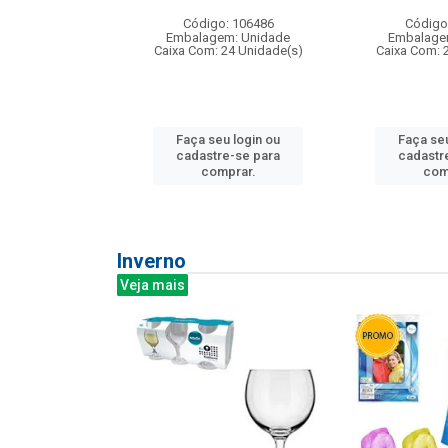
: 275814
Código: 106486
Código
m: Unidade
Embalagem: Unidade
Embalage
240 Unidade(s)
Caixa Com: 24 Unidade(s)
Caixa Com: 
u login ou
Faça seu login ou
Faça seu
e-se para
cadastre-se para
cadastr
prar.
comprar.
com
Inverno
Veja mais