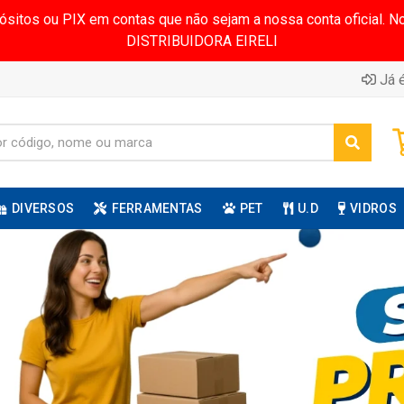
pósitos ou PIX em contas que não sejam a nossa conta oficial.
DISTRIBUIDORA EIRELI
Já é
DIVERSOS
FERRAMENTAS
PET
U.D
VIDROS