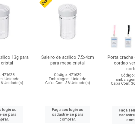
crilico 13g para
Saleiro de acrilico 7,5x4cm
Porta cracha
cristal
para mesa cristal
cordao ver
sort
: 471628
Código: 471629
Código:
m: Unidade
Embalagem: Unidade
Embalagem
36 Unidade(s)
Caixa Com: 36 Unidade(s)
Caixa Com: 3
 login ou
Faça seu login ou
Faça seu
e-se para
cadastre-se para
cadastre
prar.
comprar.
comp