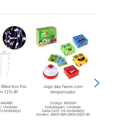
150led bco frio
Jogo das faces com
Jogo dog mord
m 127v 8f
temporizador
de reacao rap
de ca
 840483
Código: 836369
Código:
: Unidade
Embalagem: Unidade
Embalagem
0 Unidade(s)
Caixa Com: 24 Unidade(s)
Caixa Com: 1
Inmetro: ABCP-BRI-0404-2023-40
Inmetro: ABCP-B