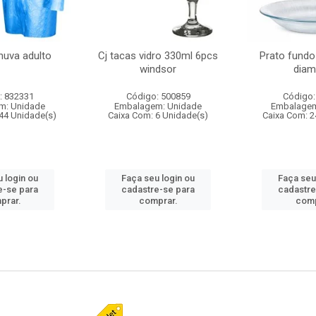
huva adulto
Cj tacas vidro 330ml 6pcs
Prato fundo
windsor
diam
: 832331
Código: 500859
Código:
m: Unidade
Embalagem: Unidade
Embalagem
44 Unidade(s)
Caixa Com: 6 Unidade(s)
Caixa Com: 2
 login ou
Faça seu login ou
Faça seu
e-se para
cadastre-se para
cadastre
prar.
comprar.
comp