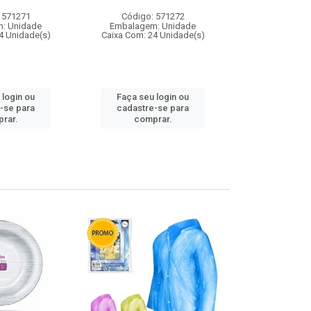
 571271
Código: 571272
Código:
: Unidade
Embalagem: Unidade
Embalagem
4 Unidade(s)
Caixa Com: 24 Unidade(s)
Caixa Com: 4
 login ou
Faça seu login ou
Faça seu 
-se para
cadastre-se para
cadastre
rar.
comprar.
comp