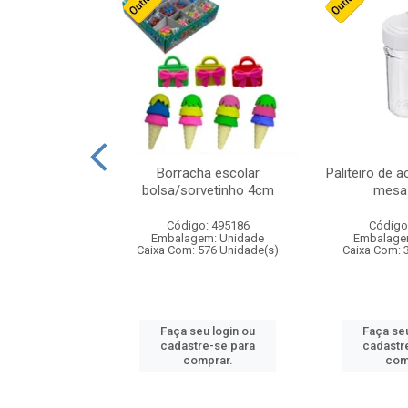
cores sortidas
Borracha escolar
Paliteiro de a
ref 130s
bolsa/sorvetinho 4cm
mesa 
: 826147
Código: 495186
Código
m: Unidade
Embalagem: Unidade
Embalage
160 Unidade(s)
Caixa Com: 576 Unidade(s)
Caixa Com: 
u login ou
Faça seu login ou
Faça seu
e-se para
cadastre-se para
cadastr
prar.
comprar.
com