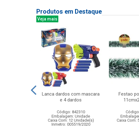
Produtos em Destaque
Veja mais
nca agua 37cm
Lanca dardos com mascara
Festao po
e 4 dardos
11cmx2
: 830512
Código: 842310
Código
m: Unidade
Embalagem: Unidade
Embalage
24 Unidade(s)
Caixa Com: 12 Unidade(s)
Caixa Com: 
006409/2019
Inmetro: 005519/2020