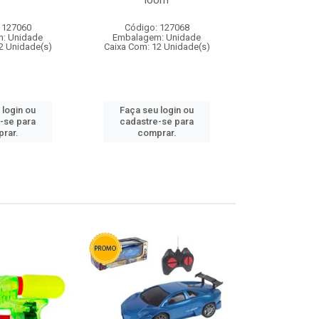
loom
 127060
Código: 127068
Código:
: Unidade
Embalagem: Unidade
Embalagem
2 Unidade(s)
Caixa Com: 12 Unidade(s)
Caixa Com: 1
 login ou
Faça seu login ou
Faça seu 
-se para
cadastre-se para
cadastre
rar.
comprar.
comp