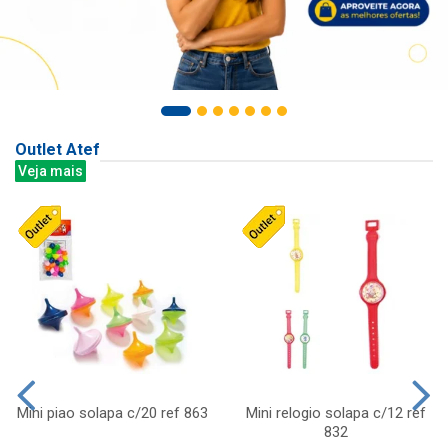
Outlet Atef
Veja mais
Mini piao solapa c/20 ref 863
Mini relogio solapa c/12 ref
832