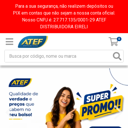
Para a sua segurança, não realizem depósitos ou
PIX em contas que não sejam a nossa conta oficial.
Nosso CNPJ é: 27.717.135/0001-29 ATEF
DISTRIBUIDORA EIRELI
0