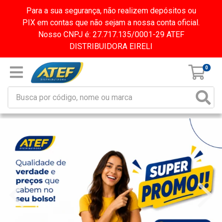
Para a sua segurança, não realizem depósitos ou
PIX em contas que não sejam a nossa conta oficial.
Nosso CNPJ é: 27.717.135/0001-29 ATEF
DISTRIBUIDORA EIRELI
0