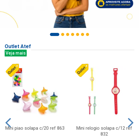
Outlet Atef
Veja mais
Mini piao solapa c/20 ref 863
Mini relogio solapa c/12 ref
832