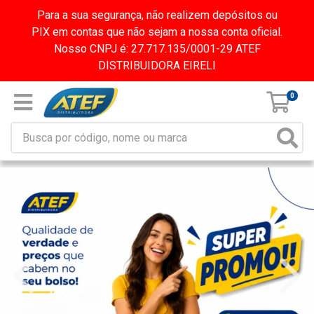
Para a sua segurança, não realizem depósitos ou
PIX em contas que não sejam a nossa conta oficial.
Nosso CNPJ é: 27.717.135/0001-29 ATEF
DISTRIBUIDORA EIRELI
0