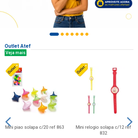
Outlet Atef
Veja mais
Mini piao solapa c/20 ref 863
Mini relogio solapa c/12 ref
832