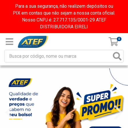
Para a sua segurança, não realizem depósitos ou
PIX em contas que não sejam a nossa conta oficial.
Nosso CNPJ é: 27.717.135/0001-29 ATEF
DISTRIBUIDORA EIRELI
0