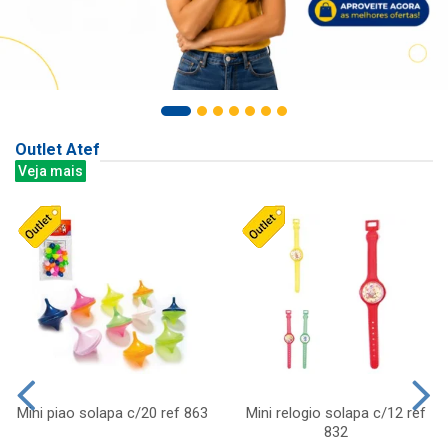
Outlet Atef
Veja mais
Mini piao solapa c/20 ref 863
Mini relogio solapa c/12 ref
832