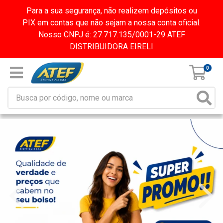
Para a sua segurança, não realizem depósitos ou
PIX em contas que não sejam a nossa conta oficial.
Nosso CNPJ é: 27.717.135/0001-29 ATEF
DISTRIBUIDORA EIRELI
0