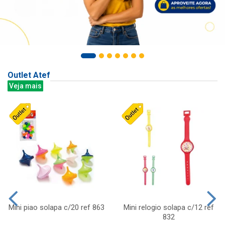
Outlet Atef
Veja mais
Mini piao solapa c/20 ref 863
Mini relogio solapa c/12 ref
832