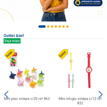
Outlet Atef
Veja mais
Mini piao solapa c/20 ref 863
Mini relogio solapa c/12 ref
832