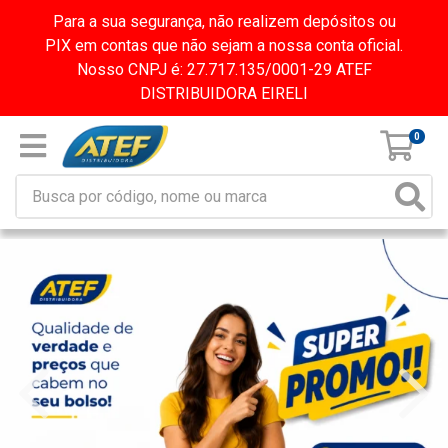
Para a sua segurança, não realizem depósitos ou
PIX em contas que não sejam a nossa conta oficial.
Nosso CNPJ é: 27.717.135/0001-29 ATEF
DISTRIBUIDORA EIRELI
0