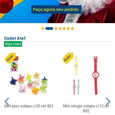
Outlet Atef
Veja mais
Mini piao solapa c/20 ref 863
Mini relogio solapa c/12 ref
832