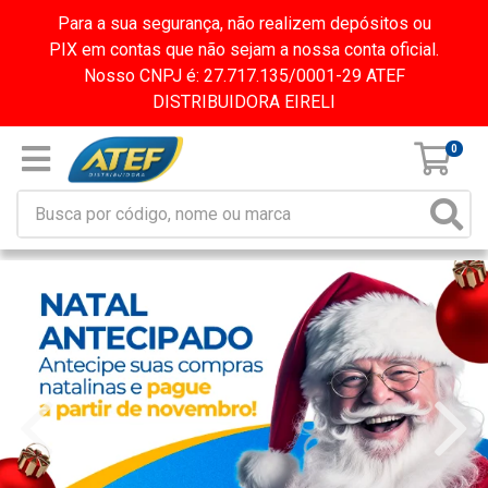
Para a sua segurança, não realizem depósitos ou
PIX em contas que não sejam a nossa conta oficial.
Nosso CNPJ é: 27.717.135/0001-29 ATEF
DISTRIBUIDORA EIRELI
0