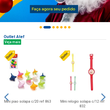
Outlet Atef
Veja mais
Mini piao solapa c/20 ref 863
Mini relogio solapa c/12 ref
832