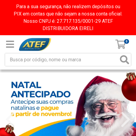
Para a sua segurança, não realizem depósitos ou
PIX em contas que não sejam a nossa conta oficial.
Nosso CNPJ é: 27.717.135/0001-29 ATEF
DISTRIBUIDORA EIRELI
0