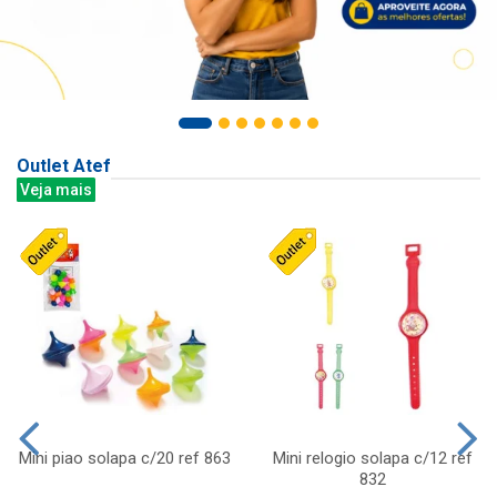
Outlet Atef
Veja mais
Mini piao solapa c/20 ref 863
Mini relogio solapa c/12 ref
832