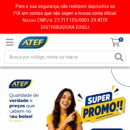
Para a sua segurança, não realizem depósitos ou
PIX em contas que não sejam a nossa conta oficial.
Nosso CNPJ é: 27.717.135/0001-29 ATEF
DISTRIBUIDORA EIRELI
0