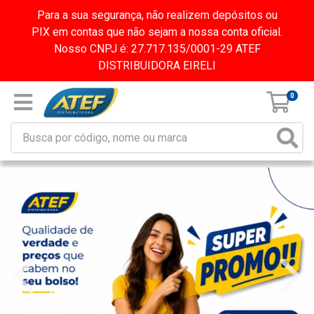
Para a sua segurança, não realizem depósitos ou
PIX em contas que não sejam a nossa conta oficial.
Nosso CNPJ é: 27.717.135/0001-29 ATEF
DISTRIBUIDORA EIRELI
0