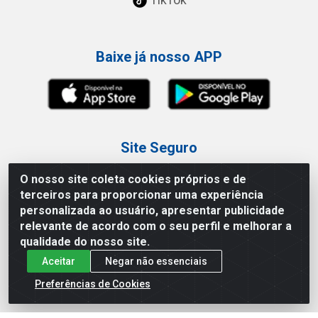
Baixe já nosso APP
Site Seguro
O nosso site coleta cookies próprios e de
terceiros para proporcionar uma experiência
personalizada ao usuário, apresentar publicidade
relevante de acordo com o seu perfil e melhorar a
Loja / Showroom
qualidade do nosso site.
Aceitar
Negar não essenciais
Tel.: (11) 3227-0546
Av Vautier, 587/597 - Pari - São Paulo/SP
Preferências de Cookies