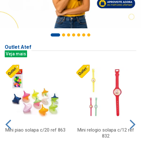
Outlet Atef
Veja mais
Mini piao solapa c/20 ref 863
Mini relogio solapa c/12 ref
832