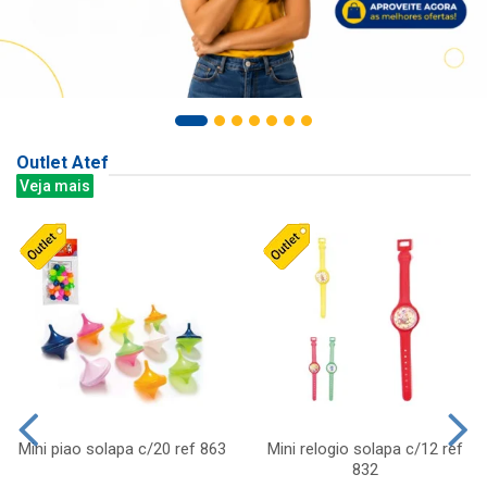
Outlet Atef
Veja mais
Mini piao solapa c/20 ref 863
Mini relogio solapa c/12 ref
832