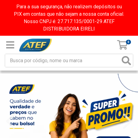
Para a sua segurança, não realizem depósitos ou
PIX em contas que não sejam a nossa conta oficial.
Nosso CNPJ é: 27.717.135/0001-29 ATEF
DISTRIBUIDORA EIRELI
0