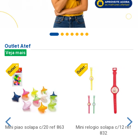
Outlet Atef
Veja mais
Mini piao solapa c/20 ref 863
Mini relogio solapa c/12 ref
832