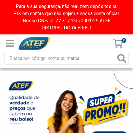
Para a sua segurança, não realizem depósitos ou
PIX em contas que não sejam a nossa conta oficial.
Nosso CNPJ é: 27.717.135/0001-29 ATEF
DISTRIBUIDORA EIRELI
0