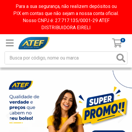
Para a sua segurança, não realizem depósitos ou
PIX em contas que não sejam a nossa conta oficial.
Nosso CNPJ é: 27.717.135/0001-29 ATEF
DISTRIBUIDORA EIRELI
0