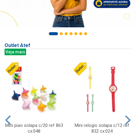
Outlet Atef
Veja mais
Mini piao solapa c/20 ref 863
Mini relogio solapa c/12 ref
cx:048
832 cx:024