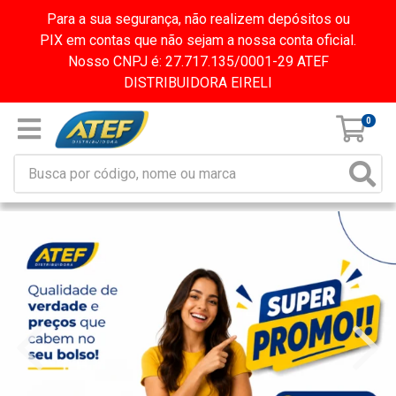
Para a sua segurança, não realizem depósitos ou
PIX em contas que não sejam a nossa conta oficial.
Nosso CNPJ é: 27.717.135/0001-29 ATEF
DISTRIBUIDORA EIRELI
0