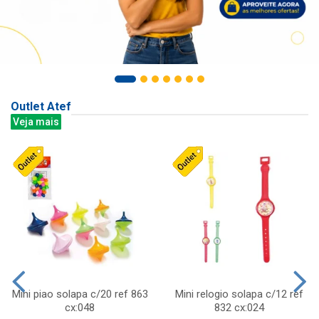
Outlet Atef
Veja mais
Mini piao solapa c/20 ref 863
Mini relogio solapa c/12 ref
cx:048
832 cx:024