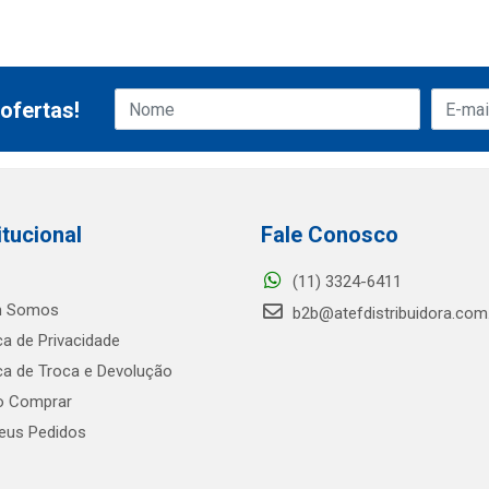
ofertas!
itucional
Fale Conosco
(11) 3324-6411
 Somos
b2b@atefdistribuidora.com
ica de Privacidade
ica de Troca e Devolução
 Comprar
us Pedidos