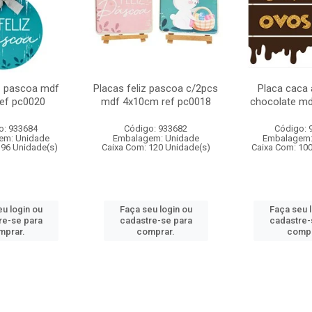
iz pascoa mdf
Placas feliz pascoa c/2pcs
Placa caca
ef pc0020
mdf 4x10cm ref pc0018
chocolate m
o: 933684
Código: 933682
Código: 
em: Unidade
Embalagem: Unidade
Embalagem:
 96 Unidade(s)
Caixa Com: 120 Unidade(s)
Caixa Com: 10
u login ou
Faça seu login ou
Faça seu 
re-se para
cadastre-se para
cadastre-
mprar.
comprar.
compr