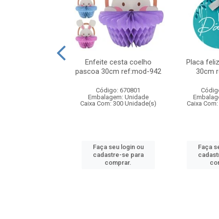
iz pascoa mdf c/2
Enfeite cesta coelho
Placa fel
s 20x20cm
pascoa 30cm ref:mod-942
30cm r
digo: 932822
Código: 670801
Códig
agem: Unidade
Embalagem: Unidade
Embalag
om: 50 Unidade(s)
Caixa Com: 300 Unidade(s)
Caixa Com:
 seu login ou
Faça seu login ou
Faça se
astre-se para
cadastre-se para
cadast
comprar.
comprar.
co