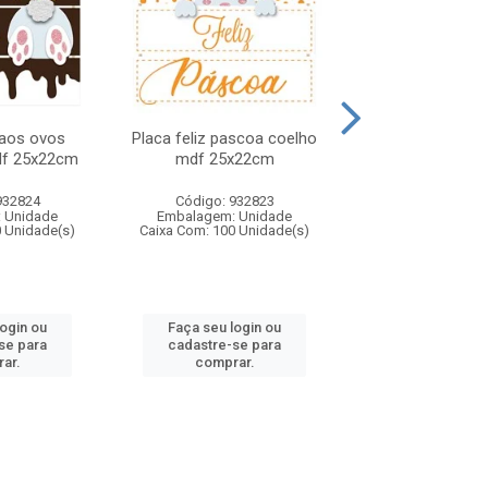
 aos ovos
Placa feliz pascoa coelho
Placa feliz pasc
df 25x22cm
mdf 25x22cm
pcs 20x2
932824
Código: 932823
Código: 932
 Unidade
Embalagem: Unidade
Embalagem: U
0 Unidade(s)
Caixa Com: 100 Unidade(s)
Caixa Com: 50 Un
login ou
Faça seu login ou
Faça seu log
se para
cadastre-se para
cadastre-se 
ar.
comprar.
comprar