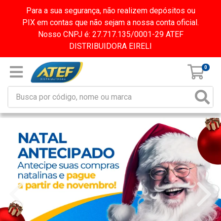
Para a sua segurança, não realizem depósitos ou
PIX em contas que não sejam a nossa conta oficial.
Nosso CNPJ é: 27.717.135/0001-29 ATEF
DISTRIBUIDORA EIRELI
0