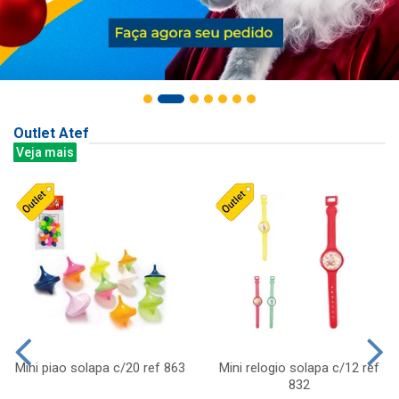
Outlet Atef
Veja mais
Mini piao solapa c/20 ref 863
Mini relogio solapa c/12 ref
832