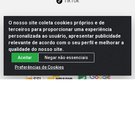
TikTok
O nosso site coleta cookies próprios e de
Baixe já nosso APP
terceiros para proporcionar uma experiência
personalizada ao usuário, apresentar publicidade
relevante de acordo com o seu perfil e melhorar a
qualidade do nosso site.
Aceitar
Negar não essenciais
Site Seguro
Preferências de Cookies
Loja / Showroom
Tel.: (11) 3227-0546
Av Vautier, 587/597 - Pari - São Paulo/SP