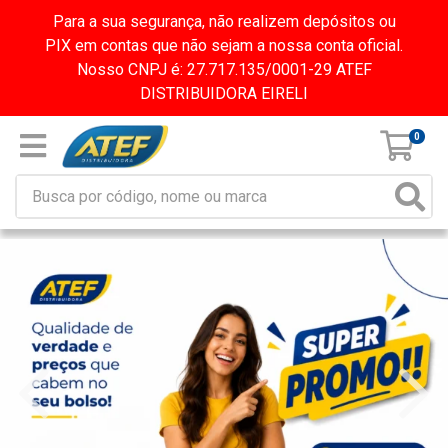
Para a sua segurança, não realizem depósitos ou
PIX em contas que não sejam a nossa conta oficial.
Nosso CNPJ é: 27.717.135/0001-29 ATEF
DISTRIBUIDORA EIRELI
0