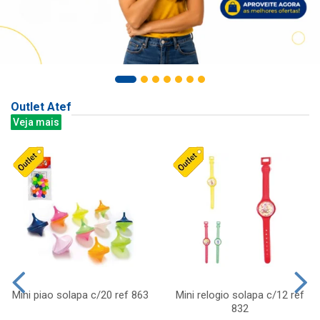
Outlet Atef
Veja mais
Mini piao solapa c/20 ref 863
Mini relogio solapa c/12 ref
832