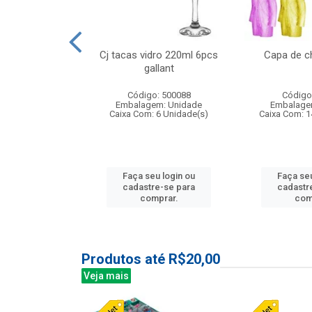
o raso 25,5cm
Cj tacas vidro 220ml 6pcs
Capa de c
e petala
gallant
: 503787
Código: 500088
Código
m: Unidade
Embalagem: Unidade
Embalage
24 Unidade(s)
Caixa Com: 6 Unidade(s)
Caixa Com: 1
u login ou
Faça seu login ou
Faça seu
e-se para
cadastre-se para
cadastr
prar.
comprar.
com
Produtos até R$20,00
Veja mais