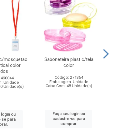
 c/mosquetao
Saboneteira plast c/tela
Prato plas
tical color
color
colo
idos
Código: 271364
Código:
 490044
Embalagem: Unidade
Embalagem
: Unidade
Caixa Com: 48 Unidade(s)
Caixa Com: 4
60 Unidade(s)
Faça seu login ou
Faça seu 
 login ou
cadastre-se para
cadastre
-se para
comprar.
comp
rar.