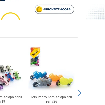
cm solapa c/20
Mini moto 6cm solapa c/8
Giro helice so
 719
ref 726
75