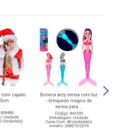
l com cajado
Boneca amy sereia com luz
Pisca led 100l
33cm
- brinquedo magico de
127v 
sereia para ...
 838485
Código:
Código: 841393
: Unidade
Embalagem
Embalagem: Unidade
2 Unidade(s)
Caixa Com: 5
Caixa Com: 48 Unidade(s)
Inmetro: 008373/2019