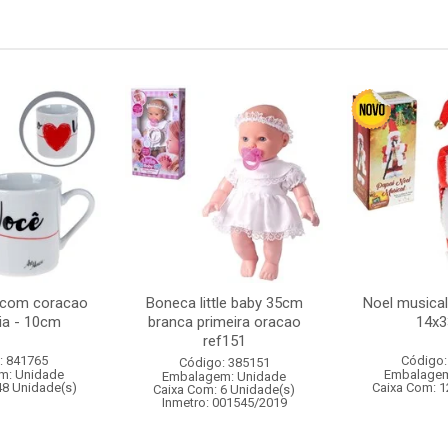
 com coracao
Boneca little baby 35cm
Noel musica
ia - 10cm
branca primeira oracao
14x
ref151
: 841765
Código:
Código: 385151
m: Unidade
Embalagem
Embalagem: Unidade
48 Unidade(s)
Caixa Com: 1
Caixa Com: 6 Unidade(s)
Inmetro: 001545/2019