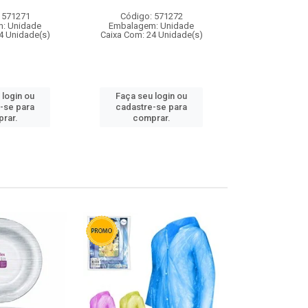
 571271
Código: 571272
Código:
: Unidade
Embalagem: Unidade
Embalagem
4 Unidade(s)
Caixa Com: 24 Unidade(s)
Caixa Com: 4
 login ou
Faça seu login ou
Faça seu 
-se para
cadastre-se para
cadastre
rar.
comprar.
comp