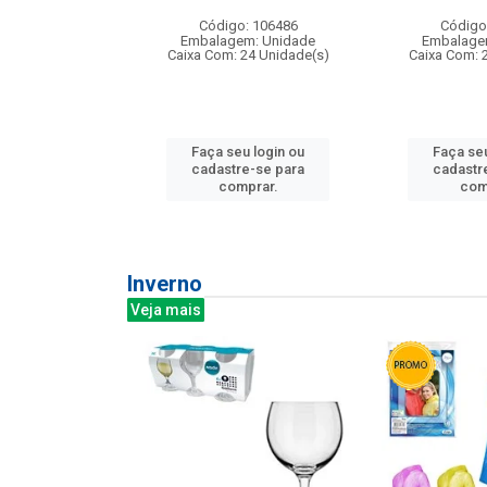
: 275814
Código: 106486
Código
m: Unidade
Embalagem: Unidade
Embalage
240 Unidade(s)
Caixa Com: 24 Unidade(s)
Caixa Com: 
u login ou
Faça seu login ou
Faça seu
e-se para
cadastre-se para
cadastr
prar.
comprar.
com
Inverno
Veja mais