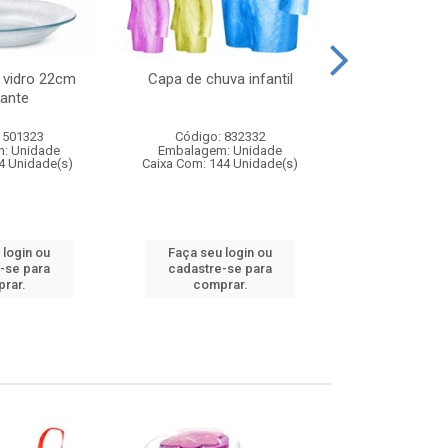
 vidro 22cm
Capa de chuva infantil
Jg prato fun
ante
diam
 501323
Código: 832332
Código:
: Unidade
Embalagem: Unidade
Embalagem
4 Unidade(s)
Caixa Com: 144 Unidade(s)
Caixa Com: 6
 login ou
Faça seu login ou
Faça seu 
-se para
cadastre-se para
cadastre
rar.
comprar.
comp