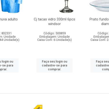
huva adulto
Cj tacas vidro 330ml 6pcs
Prato fundo
windsor
diam
: 832331
Código: 500859
Código:
m: Unidade
Embalagem: Unidade
Embalagem
44 Unidade(s)
Caixa Com: 6 Unidade(s)
Caixa Com: 2
 login ou
Faça seu login ou
Faça seu
e-se para
cadastre-se para
cadastre
prar.
comprar.
comp