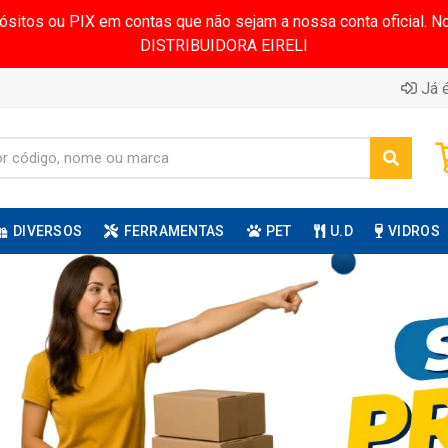
pósitos ou PIX em contas que não sejam a nossa conta oficial.
DISTRIBUIDORA EIRELI
Já é
DIVERSOS
FERRAMENTAS
PET
U.D
VIDROS