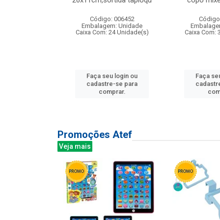
irios
26x11cm,sortida tapioqu
copo mixe
: 135177
Código: 006452
Código
m: Unidade
Embalagem: Unidade
Embalage
12 Unidade(s)
Caixa Com: 24 Unidade(s)
Caixa Com: 
u login ou
Faça seu login ou
Faça seu
e-se para
cadastre-se para
cadastr
prar.
comprar.
com
Promoções Atef
Veja mais