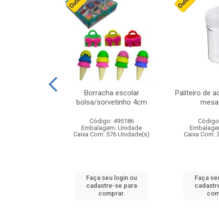
cores sortidas
Borracha escolar
Paliteiro de a
ref 130s
bolsa/sorvetinho 4cm
mesa 
: 826147
Código: 495186
Código
m: Unidade
Embalagem: Unidade
Embalage
160 Unidade(s)
Caixa Com: 576 Unidade(s)
Caixa Com: 
u login ou
Faça seu login ou
Faça seu
e-se para
cadastre-se para
cadastr
prar.
comprar.
com