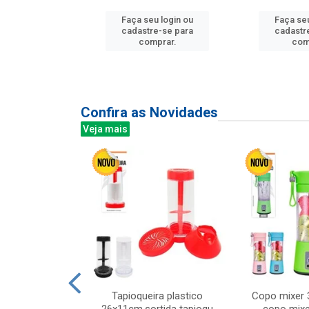
Faça seu login ou
Faça seu
u login ou
cadastre-se para
cadastr
e-se para
comprar.
com
prar.
Confira as Novidades
Veja mais
mesa cer 18cm
Tapioqueira plastico
Copo mixer 