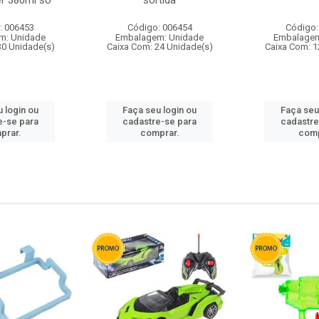
r 380ml so
sortida
: 006453
Código: 006454
Código:
m: Unidade
Embalagem: Unidade
Embalagem
30 Unidade(s)
Caixa Com: 24 Unidade(s)
Caixa Com: 1
 login ou
Faça seu login ou
Faça seu
e-se para
cadastre-se para
cadastre
prar.
comprar.
comp