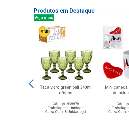
Produtos em Destaque
Veja mais
odas irado com
Taca vidro green bali 340ml
Mini caneca
z boy
c/6pcs
de peluc
: 834646
Código: 838878
Código
m: Unidade
Embalagem: Unidade
Embalage
 6 Unidade(s)
Caixa Com: 8 Unidade(s)
Caixa Com: 
006715/2019