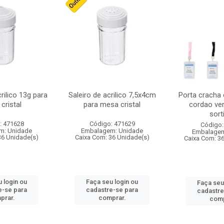
crilico 13g para
Saleiro de acrilico 7,5x4cm
Porta cracha
cristal
para mesa cristal
cordao ver
sort
: 471628
Código: 471629
Código:
m: Unidade
Embalagem: Unidade
Embalagem
36 Unidade(s)
Caixa Com: 36 Unidade(s)
Caixa Com: 3
 login ou
Faça seu login ou
Faça seu
e-se para
cadastre-se para
cadastre
prar.
comprar.
comp