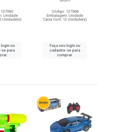
loom
 127060
Código: 127068
Código:
: Unidade
Embalagem: Unidade
Embalagem
2 Unidade(s)
Caixa Com: 12 Unidade(s)
Caixa Com: 1
 login ou
Faça seu login ou
Faça seu 
-se para
cadastre-se para
cadastre
rar.
comprar.
comp