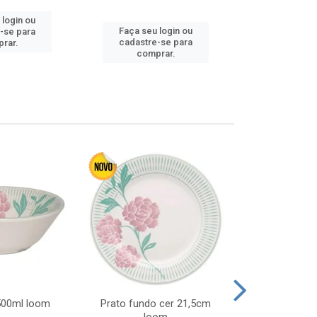
 login ou
Faça seu 
Faça seu login ou
-se para
cadastre
cadastre-se para
rar.
comp
comprar.
 500ml loom
Prato fundo cer 21,5cm
Prato raso c