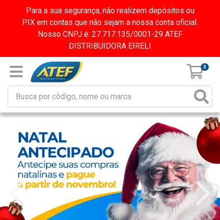
Para a sua segurança, não realizem depósitos ou
PIX em contas que não sejam a nossa conta oficial.
Nosso CNPJ é: 27.717.135/0001-29 ATEF
DISTRIBUIDORA EIRELI
0