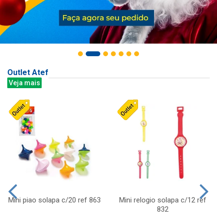
Outlet Atef
Veja mais
Mini piao solapa c/20 ref 863
Mini relogio solapa c/12 ref
832