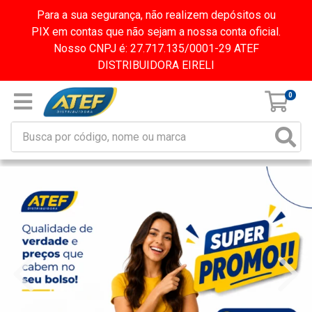
Para a sua segurança, não realizem depósitos ou
PIX em contas que não sejam a nossa conta oficial.
Nosso CNPJ é: 27.717.135/0001-29 ATEF
DISTRIBUIDORA EIRELI
0