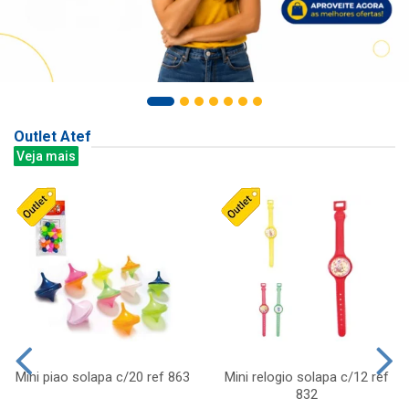
Outlet Atef
Veja mais
Mini piao solapa c/20 ref 863
Mini relogio solapa c/12 ref
832