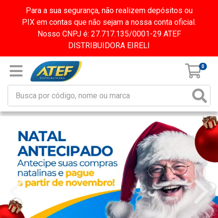
Para a sua segurança, não realizem depósitos ou
PIX em contas que não sejam a nossa conta oficial.
Nosso CNPJ é: 27.717.135/0001-29 ATEF
DISTRIBUIDORA EIRELI
0