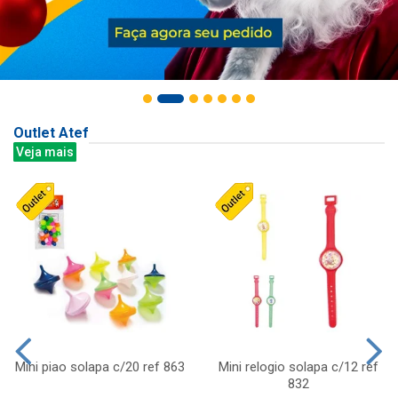
Outlet Atef
Veja mais
Mini piao solapa c/20 ref 863
Mini relogio solapa c/12 ref
832