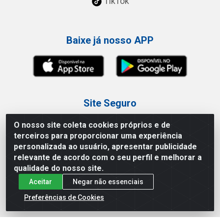
TikTok
Baixe já nosso APP
Site Seguro
O nosso site coleta cookies próprios e de
terceiros para proporcionar uma experiência
personalizada ao usuário, apresentar publicidade
relevante de acordo com o seu perfil e melhorar a
Loja / Showroom
qualidade do nosso site.
Aceitar
Negar não essenciais
Tel.: (11) 3227-0546
Av Vautier, 587/597 - Pari - São Paulo/SP
Preferências de Cookies